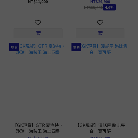
惠品無售後 MMBM-01UTS
NT$11,000
NT$29,900
含特典
NT$65,330
4.6折
現 貨
現 貨
【GK現貨】GTR 夏洛特·
【GK現貨】漫話屋 路比集
玲玲｜海賊王 海上四皇
合｜寶可夢
NT$15,990
NT$14,290