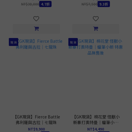
NT$38,000
4.7折
NT$7,500
9.3折
現 貨
現 貨
【GK現貨】Fierce Battle
【GK現貨】棉花堂 怪獸小
弗利薩與古拉｜七龍珠
新暴打奧特曼｜蠟筆小新
特惠品無售後
NT$9,900
NT$4,490