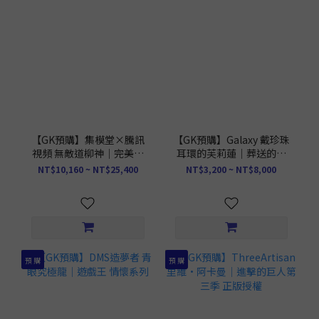
【GK預購】集模堂×騰訊
【GK預購】Galaxy 戴珍珠
視頻 無敵道柳神｜完美世
耳環的芙莉蓮｜葬送的芙
界
莉蓮
NT$10,160 ~ NT$25,400
NT$3,200 ~ NT$8,000
預 購
預 購