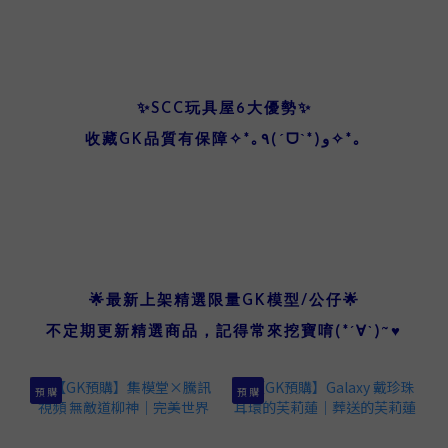
✨SCC玩具屋6大優勢✨
收藏GK品質有保障✧*｡٩(ˊᗜˋ*)و✧*｡
品牌介紹
🌟最新上架精選限量GK模型/公仔🌟
不定期更新精選商品，記得常來挖寶唷(*´∀`)~♥
預 購
預 購