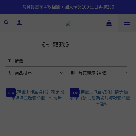
會員最高享 4% 回饋，加入現領100 生日再贈200
《七龍珠》
221 件商品
套
用
篩選
篩
選
商品排序
每頁顯示 24 個
(0/20)
預 購
預 購
價格
(NT$)
~