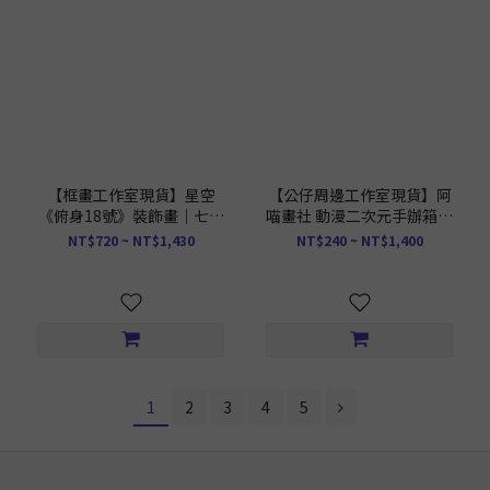
【框畫工作室現貨】星空
【公仔周邊工作室現貨】阿
《俯身18號》裝飾畫｜七龍
喵畫社 動漫二次元手辦箱第
珠
二彈
NT$720 ~ NT$1,430
NT$240 ~ NT$1,400
1
2
3
4
5