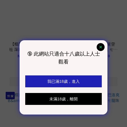
【框畫工作室現貨】阿喵畫
【框畫工作室現貨】星空
社 深海祕境 龍珠18號大橫款
《塗鴉18號》裝飾畫｜七龍
｜七龍珠
珠
NT$110 ~ NT$3,420
NT$720 ~ NT$1,430
預 購
現 貨