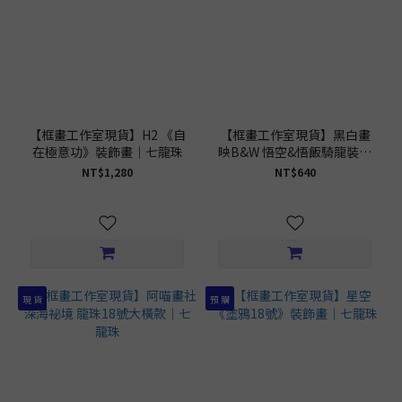
【框畫工作室現貨】H2 《自
【框畫工作室現貨】黑白畫
在極意功》裝飾畫｜七龍珠
映B&W 悟空&悟飯騎龍裝飾
畫｜七龍珠
NT$1,280
NT$640
現 貨
預 購