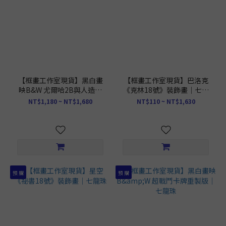
【框畫工作室現貨】黑白畫
【框畫工作室現貨】巴洛克
映B&W 尤爾哈2B與人造人
《克林18號》裝飾畫｜七龍
18號立體裝飾畫
珠
NT$1,180 ~ NT$1,680
NT$110 ~ NT$1,630
預 購
預 購