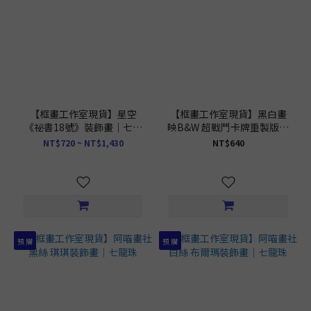
【框畫工作室現貨】星空
【框畫工作室現貨】黑白畫
《祕書18號》裝飾畫｜七龍
映B&W 超戰鬥卡牌重製版｜
珠
七龍珠
NT$720 ~ NT$1,430
NT$640
預 購
預 購