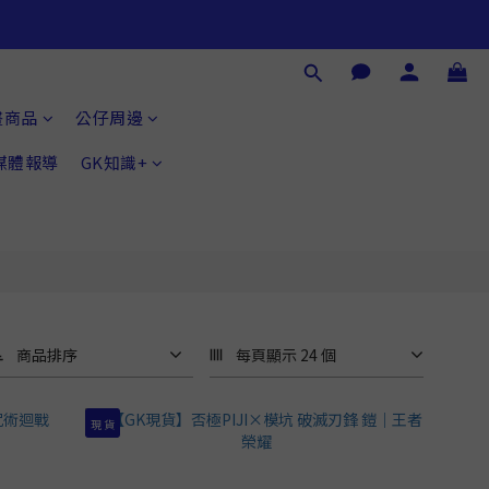
畫商品
公仔周邊
®媒體報導
GK知識+
商品排序
每頁顯示 24 個
現 貨