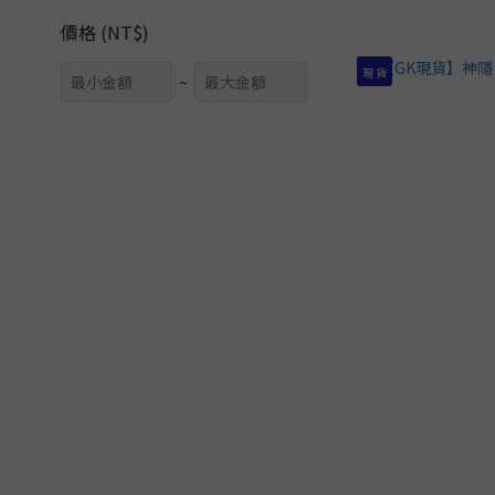
價格 (NT$)
現 貨
~