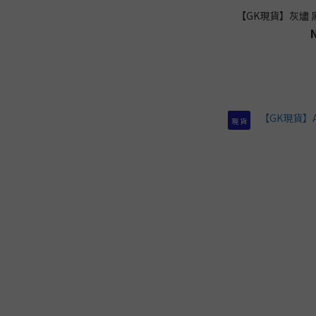
【GK現貨】灰燼
現 貨