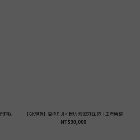
咒術迴戰
【GK現貨】否極PIJI×模坑 破滅刃鋒 鎧｜王者榮耀
NT$30,000