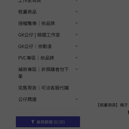
工作室現貨
框畫商品
授權雕像｜依品牌
GK公仔 | 精選工作室
GK公仔｜依動漫
PVC專區｜依品牌
補款專區｜非預購者勿下
單
完售現貨｜可洽客服代購
公仔周邊
【框畫現貨】橘子
套用篩選
(0/20)