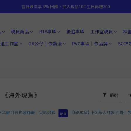
會員最高享 4% 回饋，加入現領100 生日再贈200
品
現貨商品
R18專區
後追專區
工作室現貨
框
 精選工作室
GK公仔｜依動漫
PVC專區｜依品牌
SCC
《海外現貨》
篩選
78 件商品
現 貨