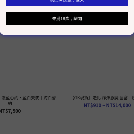
e21 澈藍心約·藍白天使｜純白誓
【GK現貨】造化 炸彈惡魔 蕾塞｜
約
NT$910 ~ NT$14,000
NT$7,500