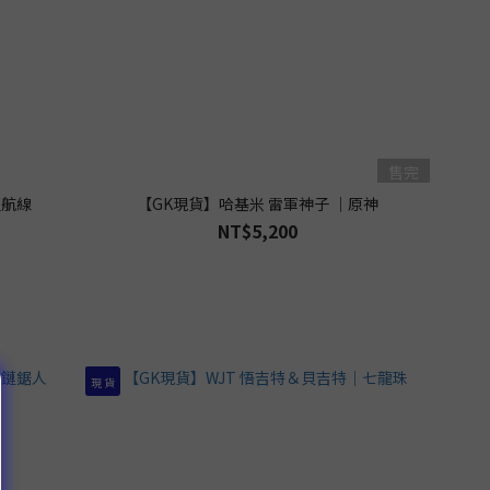
售完
藍航線
【GK現貨】哈基米 雷軍神子 ｜原神
NT$5,200
現 貨