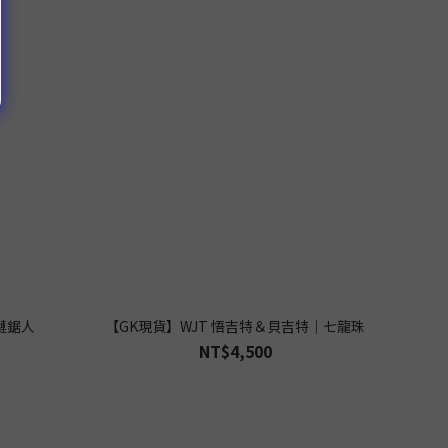
鏈鋸人
【GK現貨】WJT 悟吉特＆貝吉特｜七龍珠
NT$4,500