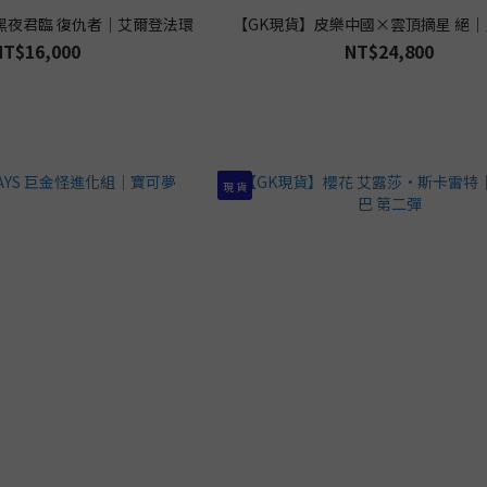
 黑夜君臨 復仇者｜艾爾登法環
【GK現貨】皮樂中國×雲頂摘星 絕
NT$16,000
NT$24,800
現 貨