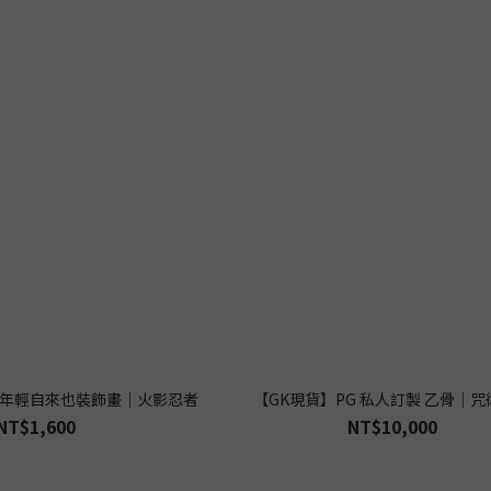
 年輕自來也裝飾畫｜火影忍者
【GK現貨】PG 私人訂製 乙骨｜
NT$1,600
NT$10,000