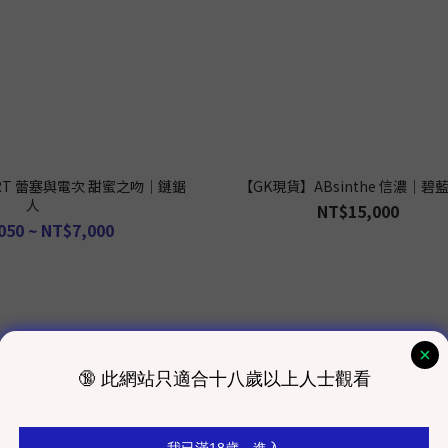
ART 蕾塞與電次 甜蜜之吻｜鏈鋸
【GK現貨】ABsinthe 信濃｜碧
人
NT$15,000
050 ~ NT$7,000
現 貨