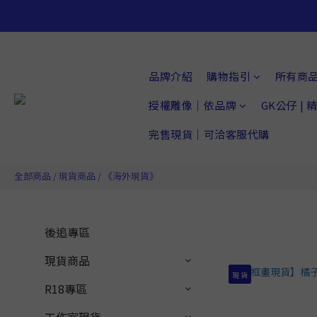
品牌介紹
購物指引
所有商
授權雕像｜依品牌
GK公仔 |
完售現貨｜可洽客服代購
全部商品
/
現貨商品
/
《海外現貨》
後追專區
現貨商品
現 貨
R18專區