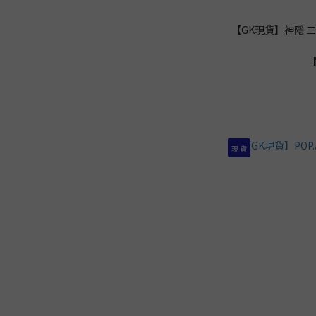
【GK現貨】神隱 
現 貨