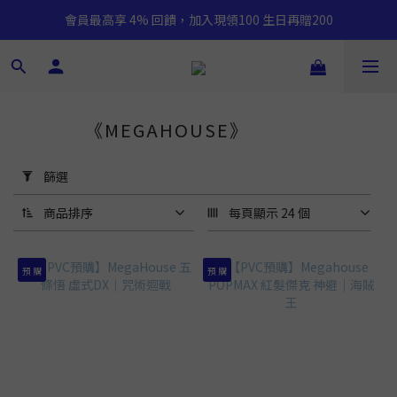
會員最高享 4% 回饋，加入現領100 生日再贈200
《MEGAHOUSE》
27 件商品
套
用
篩選
篩
選
商品排序
每頁顯示 24 個
(0/20)
預 購
預 購
價格
(NT$)
~