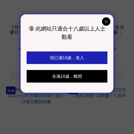
【框畫工作室現貨】阿喵
【框畫工作室現貨】星空
畫社 深海祕境 龍珠18號
《塗鴉18號》裝飾畫｜
大橫款｜七龍珠
七龍珠
NT$110 ~ NT$3,420
NT$720 ~ NT$1,430
預 購
現 貨