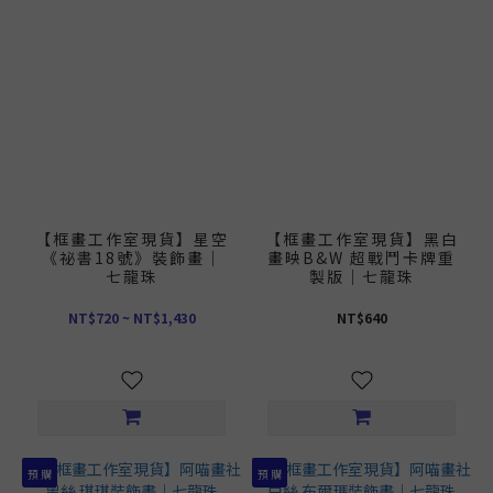
【框畫工作室現貨】星空
【框畫工作室現貨】黑白
《祕書18號》裝飾畫｜
畫映B&W 超戰鬥卡牌重
七龍珠
製版｜七龍珠
NT$720 ~ NT$1,430
NT$640
預 購
預 購