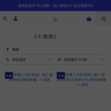
會員最高享 4% 回饋，加入現領100 生日再贈200
《七龍珠》
221 件商品
套
用
篩選
篩
選
商品排序
每頁顯示 24 個
(0/20)
預 購
預 購
價格
(NT$)
~