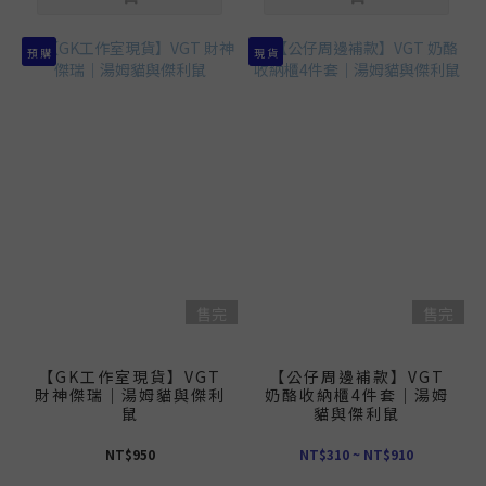
預 購
現 貨
售完
售完
【GK工作室現貨】VGT
【公仔周邊補款】VGT
財神傑瑞｜湯姆貓與傑利
奶酪收納櫃4件套｜湯姆
鼠
貓與傑利鼠
NT$950
NT$310 ~ NT$910