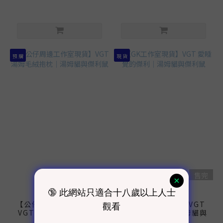
預 購
現 貨
售完
售完
【公仔周邊工作室現貨】
【GK工作室現貨】VGT
VGT 湯姆毛絨抱枕｜湯
愛睡覺的傑利｜湯姆貓與
姆貓與傑利鼠
傑利鼠