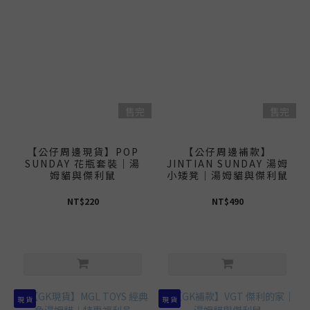
售完
售完
【公仔周邊現貨】POP
【公仔周邊補款】
SUNDAY 花瓶套裝｜湯
JINTIAN SUNDAY 湯姆
姆貓與傑利鼠
小矮凳｜湯姆貓與傑利鼠
NT$220
NT$490
現 貨
現 貨