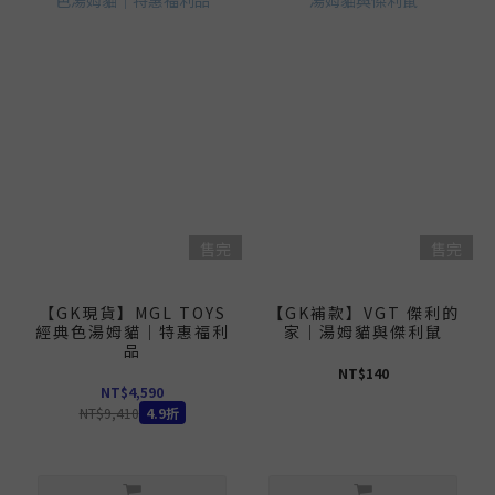
售完
售完
【GK現貨】MGL TOYS
【GK補款】VGT 傑利的
經典色湯姆貓｜特惠福利
家｜湯姆貓與傑利鼠
品
NT$140
NT$4,590
NT$9,410
4.9折