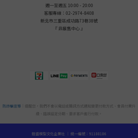
週一至週五 10:00 - 20:00
客服專線：02-2974-8408
新北市三重區成功路73巷38
號
『 非展售中心 』
防詐騙宣導
｜提醒您，我們不會以電話或簡訊方式通知變更付款方式、會員付費升
級、錯誤設定分期、要求客戶進行付款。
鎧盛模型文化企業社 ｜ 統一編號：91188186