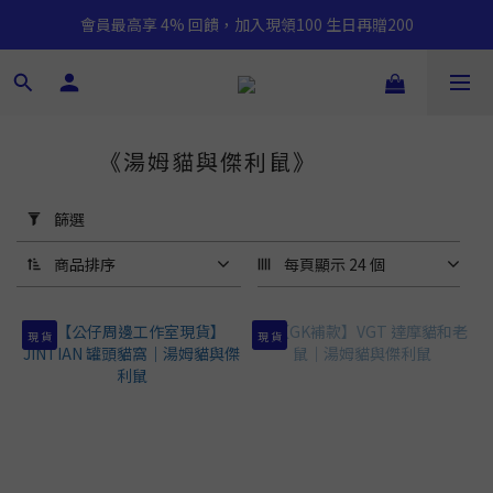
會員最高享 4% 回饋，加入現領100 生日再贈200
《湯姆貓與傑利鼠》
16 件商品
套
用
篩選
篩
選
商品排序
每頁顯示 24 個
(0/20)
現 貨
現 貨
價格
(NT$)
~