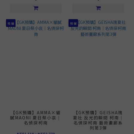
預 購
預 購
【GK預購】AMMA×貓
【GK預購】GEISHA瑰
膩MAONI 夏日祭小哀｜
夏社 反光的瞬間 柯南｜
名偵探柯南
名偵探柯南 藝術畫廊系
列第3彈
NT$1,110 ~ NT$2,770