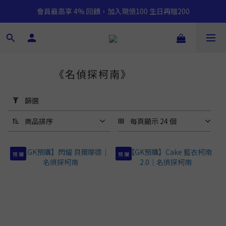
會員最高享 4% 回饋，加入現領100 生日再贈200
《名偵探柯南》
128 件商品
套
用
篩選
篩
選
商品排序
每頁顯示 24 個
(0/20)
預 購
預 購
價格
(NT$)
~