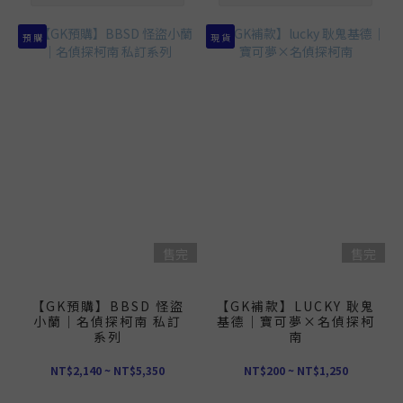
預 購
現 貨
售完
售完
【GK預購】BBSD 怪盜
【GK補款】LUCKY 耿鬼
小蘭｜名偵探柯南 私訂
基德｜寶可夢×名偵探柯
系列
南
NT$2,140 ~ NT$5,350
NT$200 ~ NT$1,250