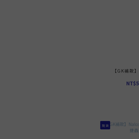
【GK補款】
NT$5
現 貨