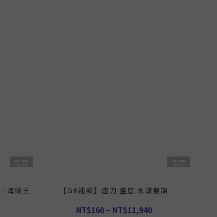
售完
售完
波｜海賊王
【GK補款】唐刀 盛唐.水波雙韻
NT$160 ~ NT$11,940