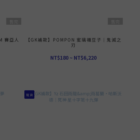
售完
售完
M 賽亞人
【GK補款】POMPON 蜜璃禰豆子｜鬼滅之
刃
NT$180 ~ NT$6,220
現 貨