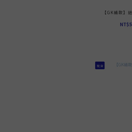
【GK補款】
NT$5
現 貨