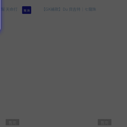
現 貨
售完
售完