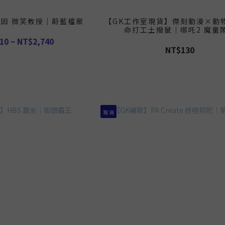
迷因 微笑教授｜蔚藍檔案
【GK工作室現貨】傑刻動漫×動
命打工土撥鼠｜哪吒2 魔童
10 ~ NT$2,740
NT$130
現 貨