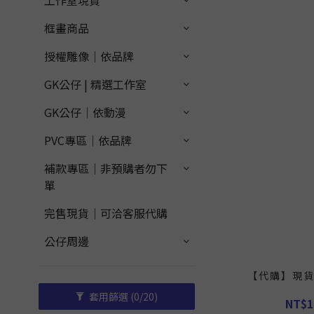
工作室現貨
框畫商品
授權雕像｜依品牌
GK公仔 | 精選工作室
GK公仔｜依動漫
PVC專區｜依品牌
補款專區｜非預購者勿下
單
完售現貨｜可洽客服代購
公仔周邊
【代購】現
套用篩選
(0/20)
NT$1