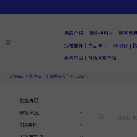
品牌介紹
購物指引
所有商
授權雕像｜依品牌
GK公仔 |
完售現貨｜可洽客服代購
全部商品
/
補款專區｜非預購者勿下單
/
2025年
後追專區
現貨商品
R18專區