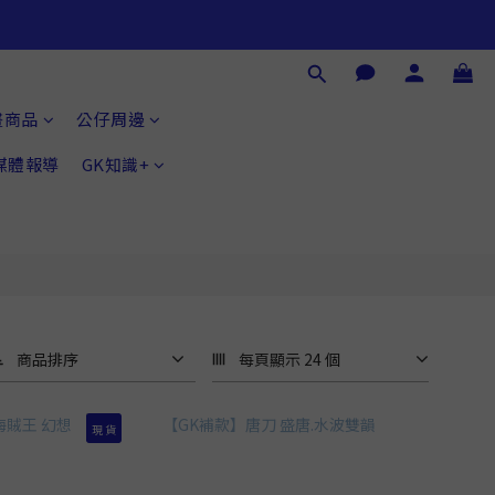
畫商品
公仔周邊
®媒體報導
GK知識+
商品排序
每頁顯示 24 個
現 貨