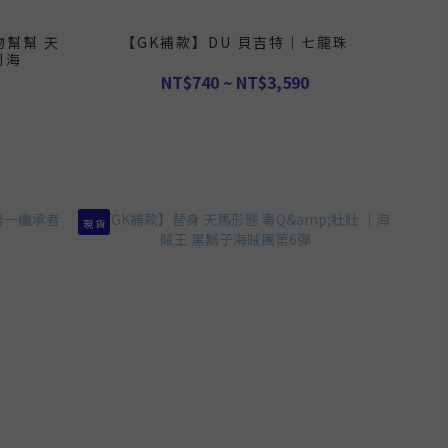
物幫幫 天
【GK補款】DU 貝吉特｜七龍珠
鬧海
NT$740 ~ NT$3,590
現 貨