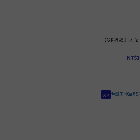
【GK補款】木葉
NT$1
現 貨