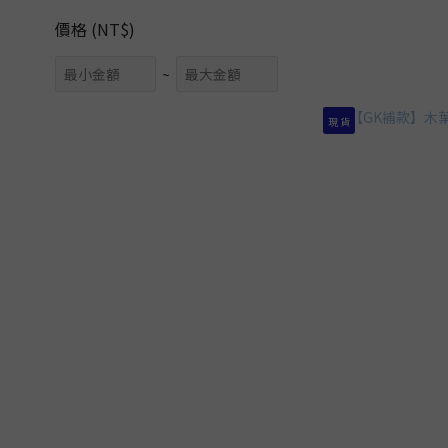
價格 (NT$)
~
現 貨