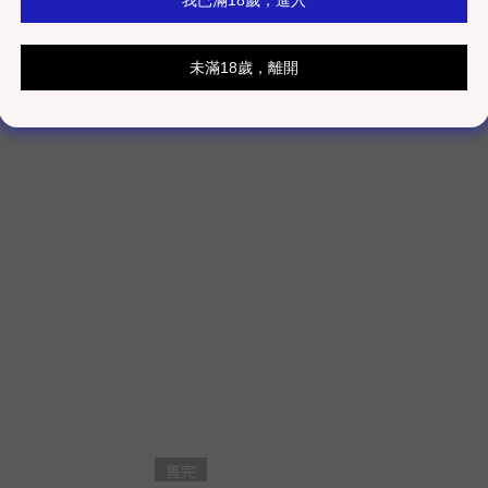
現 貨
售完