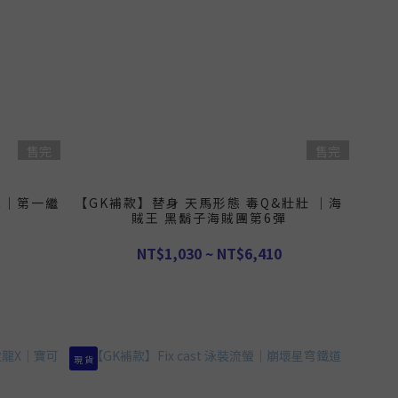
售完
售完
邦尼｜第一繼
【GK補款】替身 天馬形態 毒Q&壯壯 ｜海
賊王 黑鬍子海賊團第6彈
NT$1,030 ~ NT$6,410
現 貨