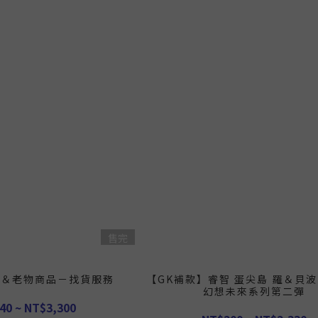
售完
貨＆老物商品－找貨服務
【GK補款】睿智 蛋尖島 羅＆貝
幻想未來系列第二彈
40 ~ NT$3,300