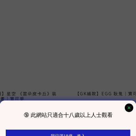
貨】星空 《雲朵皮卡丘》裝
【GK補款】EGG 耿鬼｜寶
飾畫｜寶可夢
NT$1,900 ~ NT$5,390
50 ~ NT$1,650