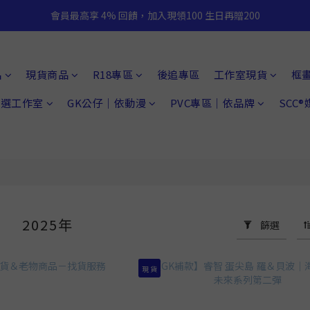
會員最高享 4% 回饋，加入現領100 生日再贈200
品
現貨商品
R18專區
後追專區
工作室現貨
框
 精選工作室
GK公仔｜依動漫
PVC專區｜依品牌
SCC
2025年
篩選
836 件商品
現 貨