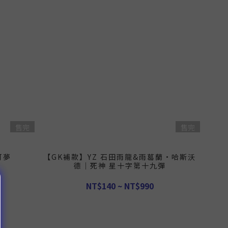
售完
售完
可夢
【GK補款】YZ 石田雨龍&雨葛蘭·哈斯沃
德｜死神 星十字第十九彈
NT$140 ~ NT$990