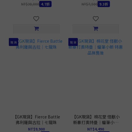
NT$38,000
4.7折
NT$7,500
9.3折
現 貨
現 貨
【GK現貨】Fierce Battle
【GK現貨】棉花堂 怪獸小
弗利薩與古拉｜七龍珠
新暴打奧特曼｜蠟筆小新
特惠品無售後
NT$9,900
NT$4,490