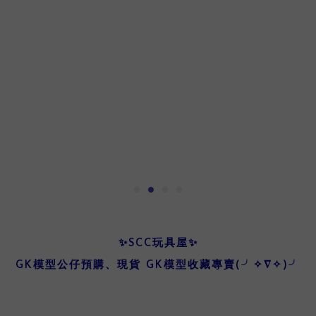
✨SCC玩具屋✨
GK模型公仔預購、現貨 GK模型收藏專賣(╯✧∇✧)╯