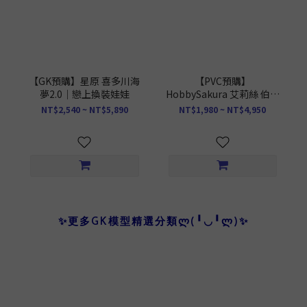
【GK預購】星原 喜多川海
【PVC預購】
夢2.0｜戀上換裝娃娃
HobbySakura 艾莉絲 伯雷
亞斯 格雷拉特｜無職轉生
NT$2,540 ~ NT$5,890
NT$1,980 ~ NT$4,950
到了異世界就拿出真本事
✨更多GK模型精選分類Ლ(╹◡╹Ლ)✨