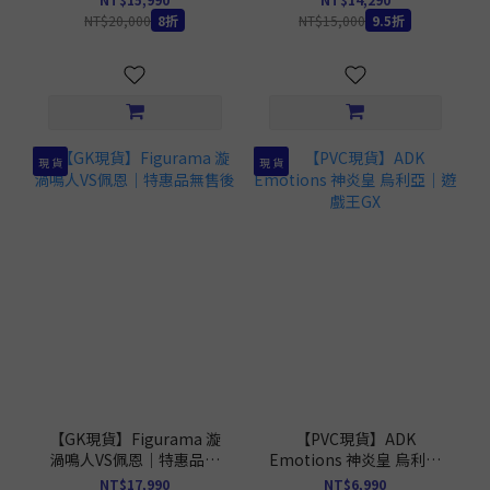
NT$20,000
8折
NT$15,000
9.5折
現 貨
現 貨
【GK現貨】Figurama 漩
【PVC現貨】ADK
渦鳴人VS佩恩｜特惠品無
Emotions 神炎皇 烏利亞
售後
｜遊戲王GX
NT$17,990
NT$6,990