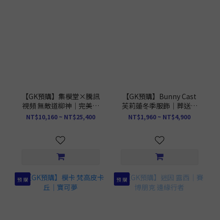
【GK預購】集模堂×騰訊
【GK預購】Bunny Cast
視頻 無敵道柳神｜完美世
芙莉蓮冬季服飾｜葬送的
界
芙莉蓮
NT$10,160 ~ NT$25,400
NT$1,960 ~ NT$4,900
預 購
預 購