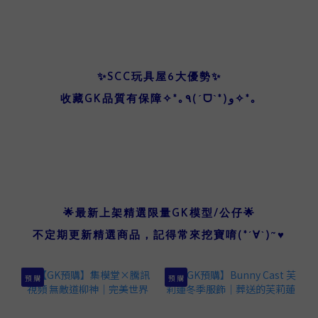
✨SCC玩具屋6大優勢✨
收藏GK品質有保障✧*｡٩(ˊᗜˋ*)و✧*｡
品牌介紹
🌟最新上架精選限量GK模型/公仔🌟
不定期更新精選商品，記得常來挖寶唷(*´∀`)~♥
預 購
預 購