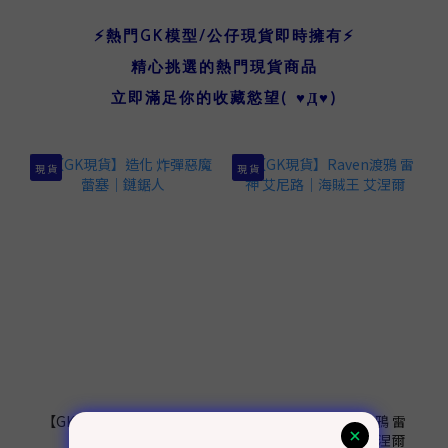
⚡熱門GK模型/公仔現貨即時擁有⚡
精心挑選的熱門現貨商品
立即滿足你的收藏慾望( ♥Д♥)
現 貨
現 貨
【GK現貨】造化 炸彈惡魔
【GK現貨】Raven渡鴉 雷
蕾塞｜鏈鋸人
神 艾尼路｜海賊王 艾涅爾