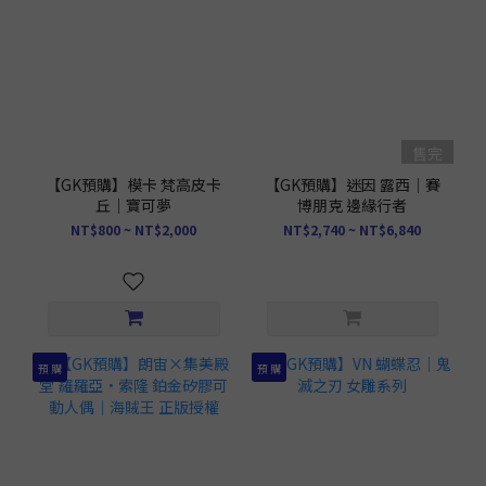
售完
【GK預購】模卡 梵高皮卡
【GK預購】迷因 露西｜賽
丘｜寶可夢
博朋克 邊緣行者
NT$800 ~ NT$2,000
NT$2,740 ~ NT$6,840
預 購
預 購