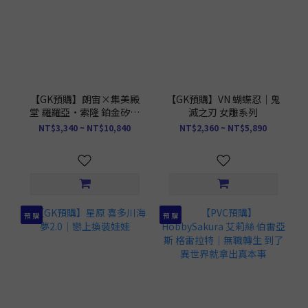
【GK預購】朗宙×集美殿
【GK預購】VN 蝴蝶忍｜鬼
堂 羅羅亞·索隆 鉑金矽膠
滅之刃 女雕系列
可動人偶｜海賊王 正版授
NT$3,340 ~ NT$10,840
NT$2,360 ~ NT$5,890
權
預 購
預 購