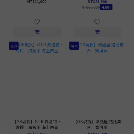
惠品無售後 MMBM-01UTS
NT$11,000
NT$29,900
含特典
NT$65,330
4.6折
現 貨
現 貨
【GK現貨】GTR 夏洛特·
【GK現貨】漫話屋 路比集
玲玲｜海賊王 海上四皇
合｜寶可夢
NT$15,990
NT$14,290