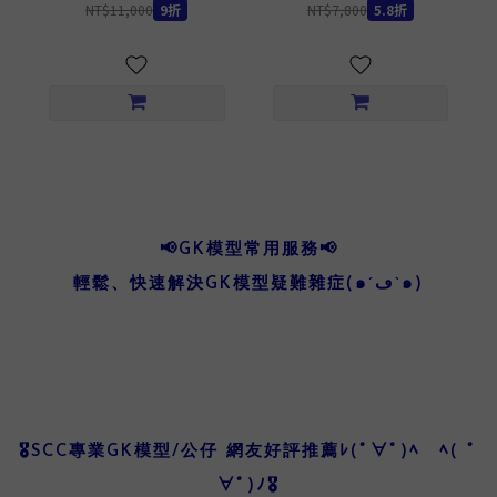
NT$11,000
9折
NT$7,800
5.8折
📢GK模型常用服務📢
輕鬆、快速解決GK模型疑難雜症(๑´ڡ`๑)
🎖️SCC專業GK模型/公仔 網友好評推薦ﾚ(ﾟ∀ﾟ)ﾍ ﾍ( ﾟ
∀ﾟ)ﾉ🎖️