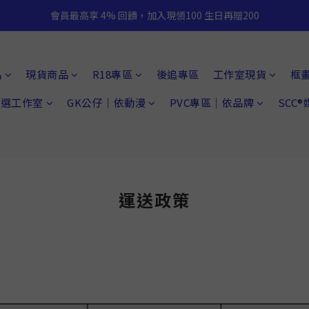
會員最高享 4% 回饋，加入現領100 生日再贈200
品
現貨商品
R18專區
後追專區
工作室現貨
框
 精選工作室
GK公仔｜依動漫
PVC專區｜依品牌
SCC
運送政策