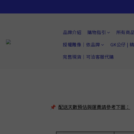
品牌介紹
購物指引
所有商
授權雕像｜依品牌
GK公仔 |
完售現貨｜可洽客服代購
配送天數預估與運費請參考下圖：
📌