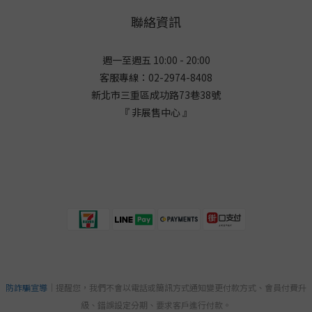
聯絡資訊
週一至週五 10:00 - 20:00
客服專線：02-2974-8408
新北市三重區成功路73巷38
號
『 非展售中心 』
防詐騙宣導
｜提醒您，我們不會以電話或簡訊方式通知變更付款方式、會員付費升
級、錯誤設定分期、要求客戶進行付款。