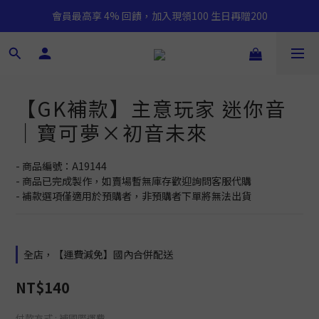
會員最高享 4% 回饋，加入現領100 生日再贈200
【GK補款】主意玩家 迷你音
｜寶可夢×初音未來
- 商品編號：A19144
- 商品已完成製作，如賣場暫無庫存歡迎詢問客服代購
- 補款選項僅適用於預購者，非預購者下單將無法出貨
全店，【運費減免】國內合併配送
NT$140
付款方式
: 補國際運費