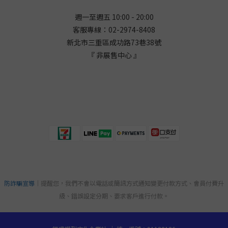
週一至週五 10:00 - 20:00
客服專線：02-2974-8408
新北市三重區成功路73巷38
號
『 非展售中心 』
防詐騙宣導
｜提醒您，我們不會以電話或簡訊方式通知變更付款方式、會員付費升
級、錯誤設定分期、要求客戶進行付款。