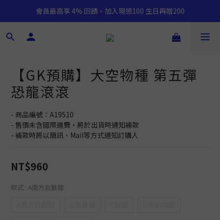
會員最高享 4% 回饋，加入現領100 生日再贈200
【GK預購】大空物種 第五彈
恐龍滾滾
- 商品編號：A19510
- 售價未含國際運費，將於出貨時通知補款
- 補款時將以簡訊、Mail等方式通知訂購人
NT$960
款式
: A南方巨獸龍
A南方巨獸龍
B雙脊龍
C戟龍
D多刺甲龍