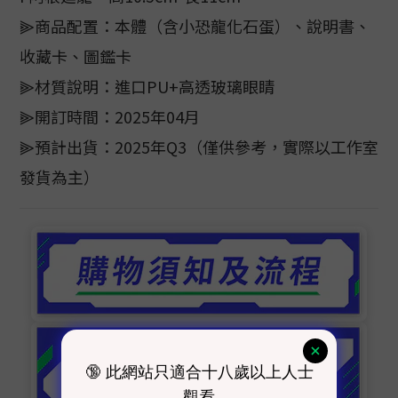
⫸商品配置：本體（含小恐龍化石蛋）、說明書、
收藏卡、圖鑑卡
⫸材質說明：進口PU+高透玻璃眼睛
⫸開訂時間：2025年04月
⫸預計出貨：2025年Q3（僅供參考，實際以工作室
發貨為主）