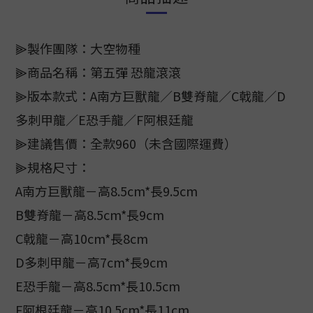
⫸製作團隊：大空物種
⫸商品名稱：第五彈 恐龍滾滾
⫸版本款式：A南方巨獸龍／B雙脊龍／C戟龍／D
多刺甲龍／E恐手龍／F阿根廷龍
⫸建議售價：全款960（未含國際運費）
⫸規格尺寸：
A南方巨獸龍－高8.5cm*長9.5cm
B雙脊龍－高8.5cm*長9cm
C戟龍－高10cm*長8cm
D多刺甲龍－高7cm*長9cm
E恐手龍－高8.5cm*長10.5cm
F阿根廷龍－高10.5cm*長11cm