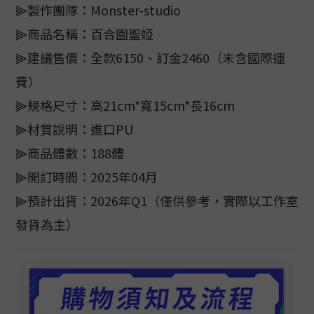
⫸製作團隊：Monster-studio
⫸商品名稱：百合園聖婭
⫸建議售價：全款6150、訂金2460（未含國際運
費）
⫸規格尺寸：高21cm*寬15cm*長16cm
⫸材質說明：進口PU
⫸商品體數：188體
⫸開訂時間：2025年04月
⫸預計出貨：2026年Q1（僅供參考，實際以工作室
發貨為主）