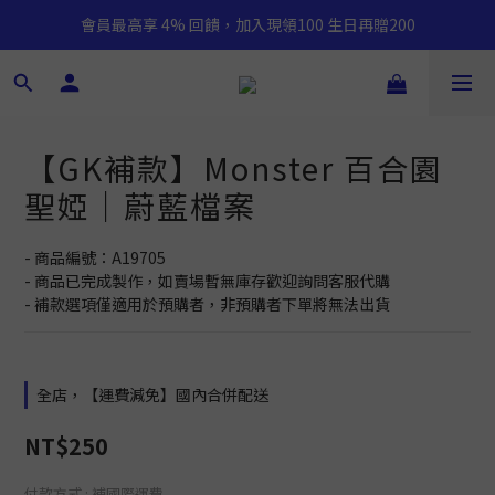
會員最高享 4% 回饋，加入現領100 生日再贈200
【GK補款】Monster 百合園
聖婭｜蔚藍檔案
- 商品編號：A19705
- 商品已完成製作，如賣場暫無庫存歡迎詢問客服代購
- 補款選項僅適用於預購者，非預購者下單將無法出貨
全店，【運費減免】國內合併配送
NT$250
付款方式
: 補國際運費