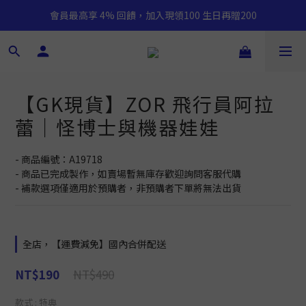
會員最高享 4% 回饋，加入現領100 生日再贈200
【GK現貨】ZOR 飛行員阿拉
蕾｜怪博士與機器娃娃
- 商品編號：A19718
- 商品已完成製作，如賣場暫無庫存歡迎詢問客服代購
- 補款選項僅適用於預購者，非預購者下單將無法出貨
全店，【運費減免】國內合併配送
NT$490
NT$190
款式
: 特典