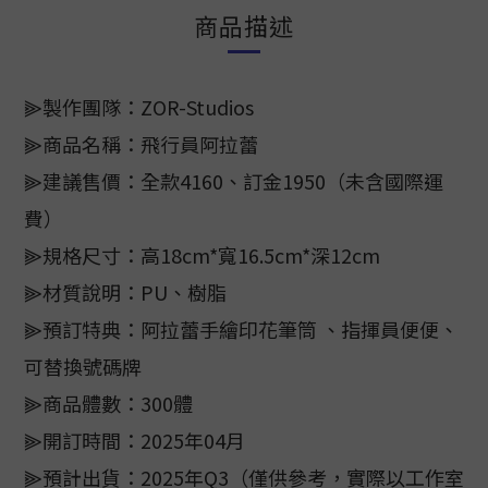
商品描述
⫸製作團隊：ZOR-Studios
⫸商品名稱：飛行員阿拉蕾
⫸建議售價：全款4160、訂金1950（未含國際運
費）
⫸規格尺寸：高18cm*寬16.5cm*深12cm
⫸材質說明：PU、樹脂
⫸預訂特典：阿拉蕾手繪印花筆筒 、指揮員便便、
可替換號碼牌
⫸商品體數：300體
⫸開訂時間：2025年04月
⫸預計出貨：2025年Q3（僅供參考，實際以工作室