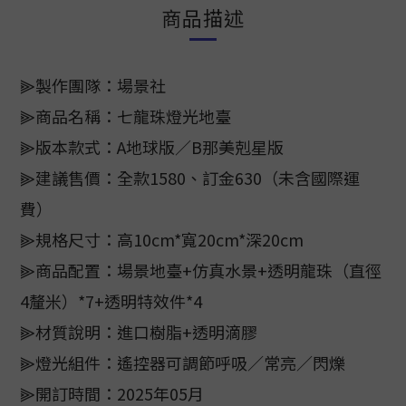
商品描述
⫸製作團隊：場景社
⫸商品名稱：七龍珠燈光地臺
⫸版本款式：A地球版／B那美剋星版
⫸建議售價：全款1580、訂金630（未含國際運
費）
⫸規格尺寸：高10cm*寬20cm*深20cm
⫸商品配置：場景地臺+仿真水景+透明龍珠（直徑
4釐米）*7+透明特效件*4
⫸材質說明：進口樹脂+透明滴膠
⫸燈光組件：遙控器可調節呼吸／常亮／閃爍
⫸開訂時間：2025年05月