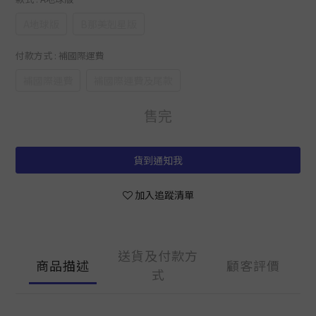
A地球版
B那美剋星版
付款方式
: 補國際運費
補國際運費
補國際運費及尾款
售完
貨到通知我
加入追蹤清單
送貨及付款方
商品描述
顧客評價
式