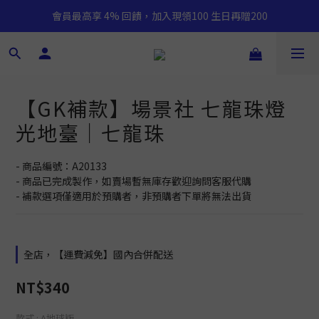
會員最高享 4% 回饋，加入現領100 生日再贈200
【GK補款】場景社 七龍珠燈
光地臺｜七龍珠
- 商品編號：A20133
- 商品已完成製作，如賣場暫無庫存歡迎詢問客服代購
- 補款選項僅適用於預購者，非預購者下單將無法出貨
全店，【運費減免】國內合併配送
NT$340
款式
: A地球版