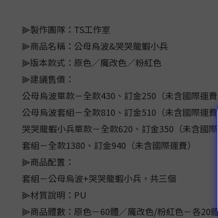
⫸製作團隊：TS工作室
⫸商品名稱：公母烏波&哭哭龍蝦小兵
⫸版本款式：原色／魔改色／粉紅色
⫸建議售價：
公母烏波單款－全款430、訂金250（未含國際運
公母烏波套組－全款810、訂金510（未含國際運
哭哭龍蝦小兵單款－全款620、訂金350（未含國
套組－全款1380、訂金940（未含國際運費）
⫸商品配置：
套組－公母烏波+哭哭龍蝦小兵，共三個
⫸材質說明：PU
⫸商品體數：原色－60體／魔改色/粉紅色－各20