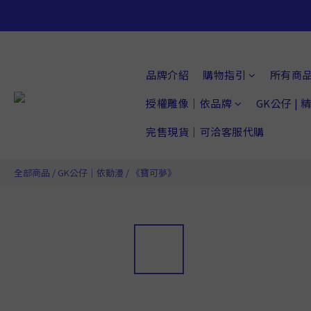
品牌介紹
購物指引
所有商
授權雕像｜依品牌
GK公仔 |
完售現貨｜可洽客服代購
全部商品
/
GK公仔｜依動漫
/
《寶可夢》