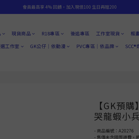
會員最高享 4% 回饋，加入現領100 生日再贈200
品
現貨商品
R18專區
後追專區
工作室現貨
框
 精選工作室
GK公仔｜依動漫
PVC專區｜依品牌
SCC
【GK預購
哭龍蝦小
- 商品編號：A20276
- 售價未含國際運費，