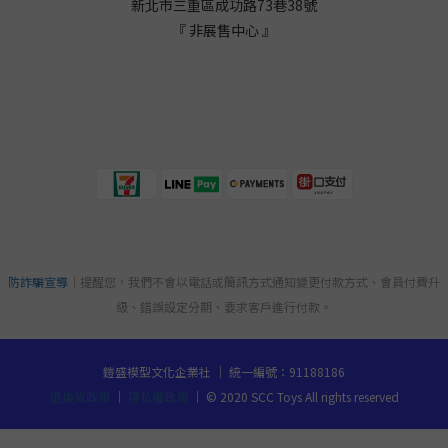
新北市三重區成功路73巷38
號
『 非展售中心 』
防詐騙宣導
｜提醒您，我們不會以電話或簡訊方式通知變更付款方式、會員付費升
級、錯誤設定分期、要求客戶進行付款。
鎧盛模型文化企業社 ｜ 統一編號：91188186
退換貨政策
｜
隱私權政策
｜ © 2020 SCC Toys All rights reserved