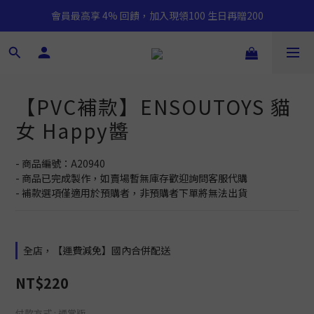
會員最高享 4% 回饋，加入現領100 生日再贈200
【PVC補款】ENSOUTOYS 貓
女 Happy醬
- 商品編號：A20940
- 商品已完成製作，如賣場暫無庫存歡迎詢問客服代購
- 補款選項僅適用於預購者，非預購者下單將無法出貨
全店，【運費減免】國內合併配送
NT$220
付款方式
: 通常版