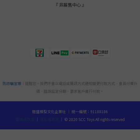
『 非展售中心 』
防詐騙宣導
｜提醒您，我們不會以電話或簡訊方式通知變更付款方式、會員付費升
級、錯誤設定分期、要求客戶進行付款。
鎧盛模型文化企業社 ｜ 統一編號：91188186
退換貨政策
｜
隱私權政策
｜ © 2020 SCC Toys All rights reserved