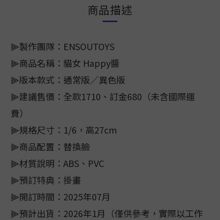
商品描述
⫸製作團隊：ENSOUTOYS
⫸商品名稱：貓女 Happy醬
⫸版本款式：通常版／異色版
⫸建議售價：全款1710、訂金680（未含國際運
費）
⫸規格尺寸：1/6，高27cm
⫸商品配置：替換臉
⫸材質說明：ABS、PVC
⫸預訂特典：掛畫
⫸開訂時間：2025年07月
⫸預計出貨：2026年1月（僅供參考，實際以工作