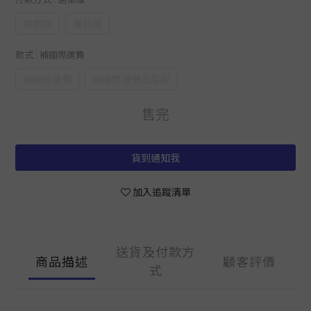
通常版
異色版
款式
: 補國際運費
補國際運費
補國際運費及尾款
售完
貨到通知我
加入追蹤清單
送貨及付款方
商品描述
顧客評價
式