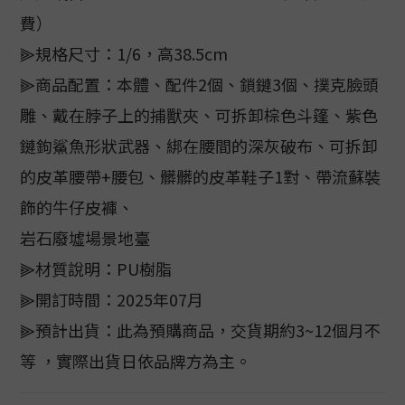
費）
⫸規格尺寸：1/6，高38.5cm
⫸商品配置：本體、配件2個、鎖鏈3個、撲克臉頭
雕、戴在脖子上的捕獸夾、可拆卸棕色斗篷、紫色
鏈鉤鯊魚形狀武器、綁在腰間的深灰破布、可拆卸
的皮革腰帶+腰包、髒髒的皮革鞋子1對、帶流蘇裝
飾的牛仔皮褲、
岩石廢墟場景地臺
⫸材質說明：PU樹脂
⫸開訂時間：2025年07月
⫸預計出貨：此為預購商品，交貨期約3~12個月不
等 ，實際出貨日依品牌方為主。