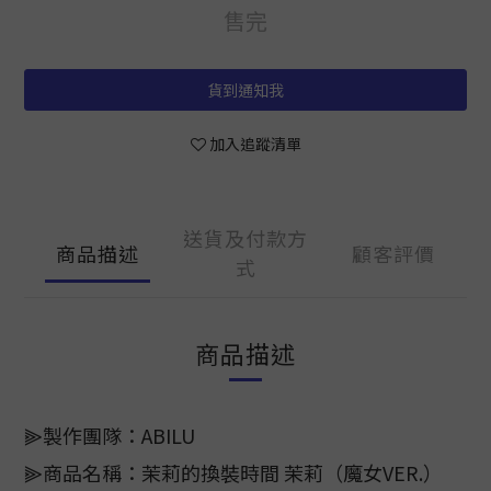
售完
貨到通知我
加入追蹤清單
送貨及付款方
商品描述
顧客評價
式
商品描述
⫸製作團隊：ABILU
⫸商品名稱：茉莉的換裝時間 茉莉（魔女VER.）