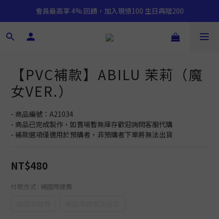
會員最高享 4% 回饋，加入現領100 生日再贈200
【PVC補款】ABILU 茉莉（魔
女VER.）
- 商品編號：A21034
- 商品已完成製作，如賣場暫無庫存歡迎詢問客服代購
- 補款選項僅適用於預購者，非預購者下單將無法出貨
NT$480
付款方式
: 補國際運費
補國際運費
補國際運費及尾款