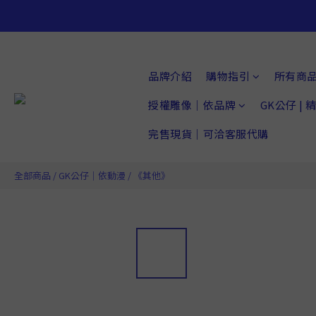
品牌介紹
購物指引
所有商
授權雕像｜依品牌
GK公仔 |
完售現貨｜可洽客服代購
全部商品
/
GK公仔｜依動漫
/
《其他》