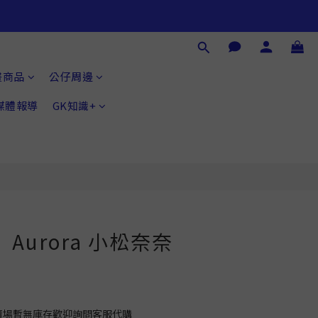
畫商品
公仔周邊
®媒體報導
GK知識+
Aurora 小松奈奈
如賣場暫無庫存歡迎詢問客服代購