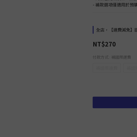
- 補款選項僅適用於
全店，【運費減免】
NT$270
付款方式
: 補國際運費
補國際運費
補國