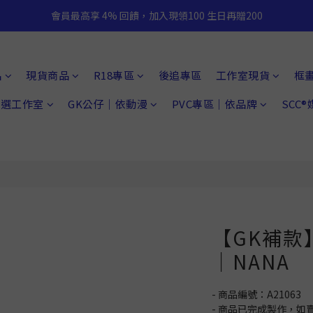
會員最高享 4% 回饋，加入現領100 生日再贈200
品
現貨商品
R18專區
後追專區
工作室現貨
框
 精選工作室
GK公仔｜依動漫
PVC專區｜依品牌
SCC
【GK補款】
｜NANA
- 商品編號：A21063
- 商品已完成製作，