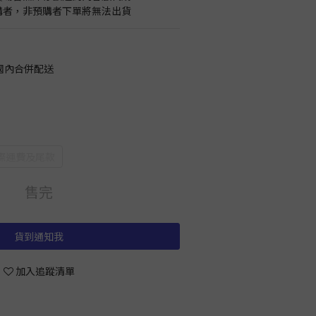
預購者，非預購者下單將無法出貨
國內合併配送
際運費及尾款
售完
貨到通知我
加入追蹤清單