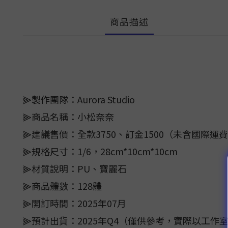
商品描述
⫸製作團隊：Aurora Studio
⫸商品名稱：小松奈奈
⫸建議售價：全款3750、訂金1500（未含國際運
⫸規格尺寸：1/6，28cm*10cm*10cm
⫸材質說明：PU、寶麗石
⫸商品體數：128體
⫸開訂時間：2025年07月
⫸預計出貨：2025年Q4（僅供參考，實際以工作