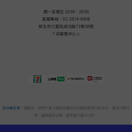
週一至週五 10:00 - 20:00
客服專線：02-2974-8408
新北市三重區成功路73巷38
號
『 非展售中心 』
防詐騙宣導
｜提醒您，我們不會以電話或簡訊方式通知變更付款方式、會員付費升
級、錯誤設定分期、要求客戶進行付款。