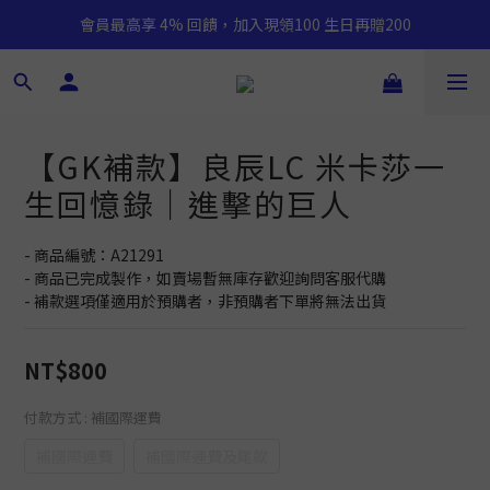
會員最高享 4% 回饋，加入現領100 生日再贈200
【GK補款】良辰LC 米卡莎一
生回憶錄｜進擊的巨人
- 商品編號：A21291
- 商品已完成製作，如賣場暫無庫存歡迎詢問客服代購
- 補款選項僅適用於預購者，非預購者下單將無法出貨
NT$800
付款方式
: 補國際運費
補國際運費
補國際運費及尾款