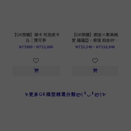
【GK預購】模卡 梵高皮卡
【GK預購】朗宙×集美殿
丘｜寶可夢
堂 羅羅亞·索隆 鉑金矽膠
可動人偶｜海賊王 正版授
NT$800 ~ NT$2,000
NT$3,340 ~ NT$10,840
權
✨更多GK模型精選分類Ლ(╹◡╹Ლ)✨