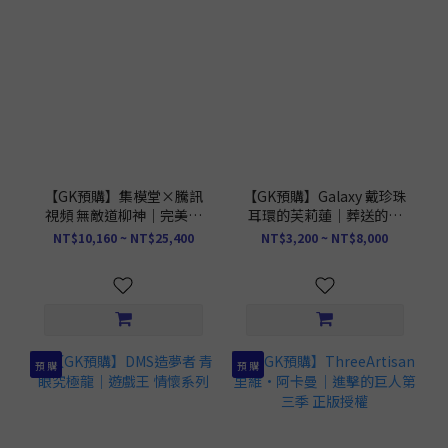
【GK預購】集模堂×騰訊
【GK預購】Galaxy 戴珍珠
視頻 無敵道柳神｜完美世
耳環的芙莉蓮｜葬送的芙
界
莉蓮
NT$10,160 ~ NT$25,400
NT$3,200 ~ NT$8,000
預 購
預 購