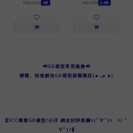
NT$11,000
9折
NT$7,800
5.8折
📢GK模型常用服務📢
輕鬆、快速解決GK模型疑難雜症(๑´ڡ`๑)
🎖️SCC專業GK模型/公仔 網友好評推薦ﾚ(ﾟ∀ﾟ)ﾍ ﾍ( ﾟ
∀ﾟ)ﾉ🎖️