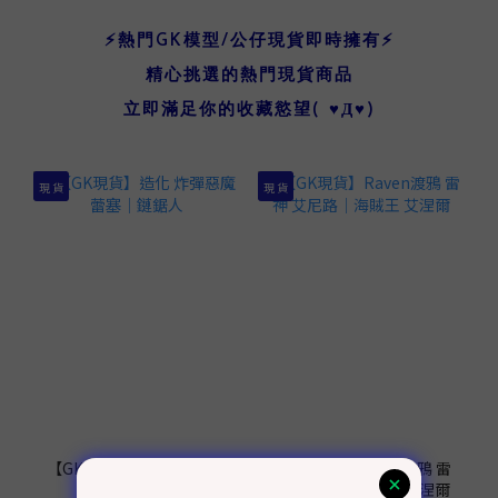
⚡熱門GK模型/公仔現貨即時擁有⚡
精心挑選的熱門現貨商品
立即滿足你的收藏慾望( ♥Д♥)
現 貨
現 貨
【GK現貨】造化 炸彈惡魔
【GK現貨】Raven渡鴉 雷
蕾塞｜鏈鋸人
神 艾尼路｜海賊王 艾涅爾