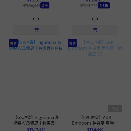
NT$20,000
8折
NT$15,000
9.5折
現 貨
現 貨
售完
【GK現貨】Figurama 漩
【PVC現貨】ADK
渦鳴人VS佩恩｜特惠品無
Emotions 神炎皇 烏利亞
售後
｜遊戲王GX
NT$17,990
NT$6,990