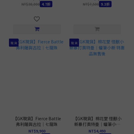
NT$38,000
4.7折
NT$7,500
9.3折
現 貨
現 貨
【GK現貨】Fierce Battle
【GK現貨】棉花堂 怪獸小
弗利薩與古拉｜七龍珠
新暴打奧特曼｜蠟筆小新
特惠品無售後
NT$9,900
NT$4,490