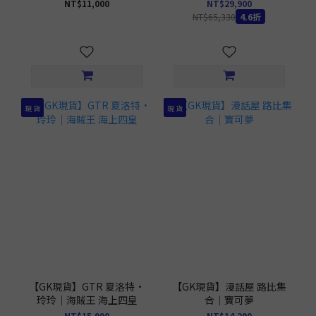
惠品無售後 MMBM-01UTS
NT$11,000
NT$29,900
含特典
NT$65,330
4.6折
現 貨
現 貨
【GK現貨】GTR 夏洛特·
【GK現貨】漫話屋 路比集
玲玲｜海賊王 海上四皇
合｜寶可夢
NT$15,990
NT$14,290