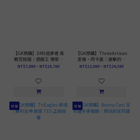
【GK預購】DMS造夢者 青
【GK預購】ThreeArtisan
眼究極龍｜遊戲王 情懷系
里維·阿卡曼｜進擊的巨
列
人第三季 正版授權
NT$7,800 ~ NT$18,760
NT$12,000 ~ NT$24,380
預 購
預 購