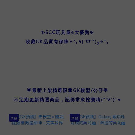
✨SCC玩具屋6大優勢✨
收藏GK品質有保障✧*｡٩(ˊᗜˋ*)و✧*｡
品牌介紹
🌟最新上架精選限量GK模型/公仔🌟
不定期更新精選商品，記得常來挖寶唷(*´∀`)~♥
預 購
預 購