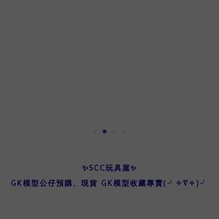
✨SCC玩具屋✨
GK模型公仔預購、現貨 GK模型收藏專賣(╯✧∇✧)╯