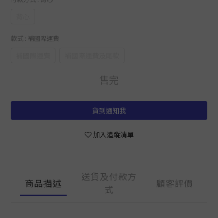
背心
款式
: 補國際運費
補國際運費
補國際運費及尾款
售完
貨到通知我
加入追蹤清單
送貨及付款方
商品描述
顧客評價
式