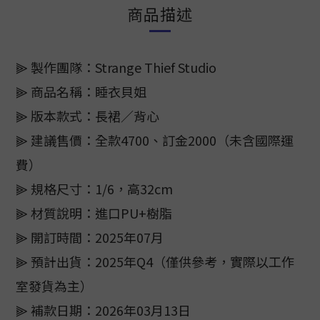
商品描述
⫸ 製作團隊：Strange Thief Studio
⫸ 商品名稱：睡衣貝姐
⫸ 版本款式：長裙／背心
⫸ 建議售價：全款4700、訂金2000（未含國際運
費）
⫸ 規格尺寸：1/6，高32cm
⫸ 材質說明：進口PU+樹脂
⫸ 開訂時間：2025年07月
⫸ 預計出貨：2025年Q4（僅供參考，實際以工作
室發貨為主）
⫸ 補款日期：2026年03月13日