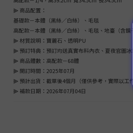
高配款－1/4，高39.2cm*寬34.5cm*長34.5cm
⫸ 商品配置：
基礎款－本體（黑絲／白絲）、毛毯
高配款－本體（黑絲／白絲）、毛毯、地臺（含鏡
⫸ 材質說明：寶麗石、透明PU
⫸ 預訂特典：預訂均送真實布料內衣、夏夜官圖冰
⫸ 商品體數：高配款－68體
⫸ 開訂時間：2025年07月
⫸ 預計出貨：截單後4個月（僅供參考，實際以工
⫸ 補款日期：2026年07月04日