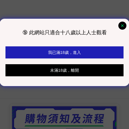
子、櫻桃、果盆）、限定紀念品
箱貼
作室發貨為主）