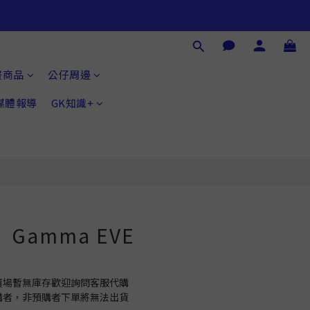
畫商品
公仔周邊
®媒體報導
GK知識+
Gamma EVE
如賣場暫無庫存歡迎詢問客服代購
預購者，非預購者下單將無法出貨