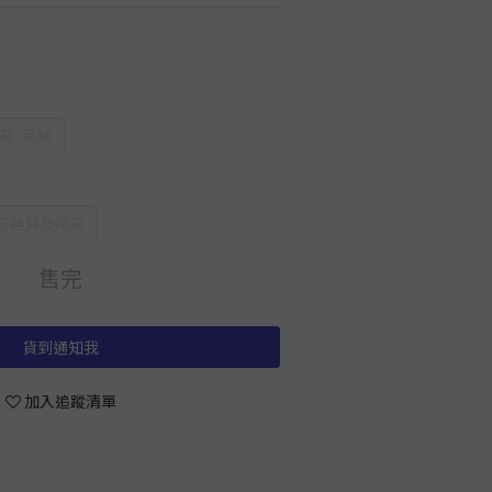
款-黑絲
際運費及尾款
售完
貨到通知我
加入追蹤清單