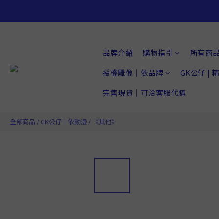
品牌介紹
購物指引
所有商
授權雕像｜依品牌
GK公仔 |
完售現貨｜可洽客服代購
全部商品
/
GK公仔｜依動漫
/
《其他》