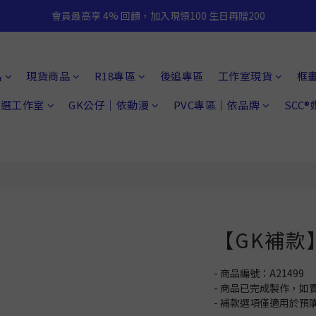
會員最高享 4% 回饋，加入現領100 生日再贈200
品
現貨商品
R18專區
後追專區
工作室現貨
框
 精選工作室
GK公仔｜依動漫
PVC專區｜依品牌
SCC
【GK補款】
- 商品編號：A21499
- 商品已完成製作，
- 補款選項僅適用於