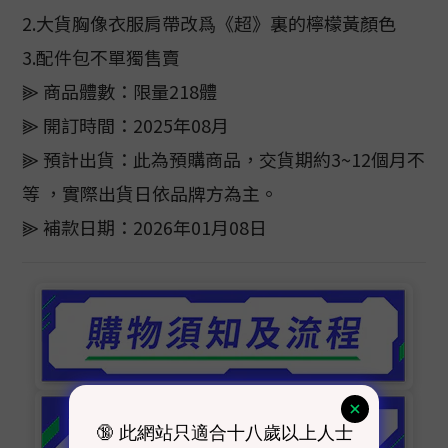
2.大貨胸像衣服肩帶改爲《超》裏的檸檬黃顏色
3.配件包不單獨售賣
⫸ 商品體數：限量218體
⫸ 開訂時間：2025年08月
⫸ 預計出貨：此為預購商品，交貨期約3~12個月不
等 ，實際出貨日依品牌方為主。
⫸ 補款日期：2026年01月08日