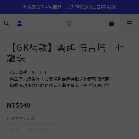
會員最高享 4% 回饋，加入現領100 生日再贈200
【GK補款】雲起 悟吉塔｜七
龍珠
- 商品編號：A21711
- 商品已完成製作，如賣場暫無庫存歡迎詢問客服代購
- 補款選項僅適用於預購者，非預購者下單將無法出貨
NT$540
付款方式
: 本體
本體
本體+配件包