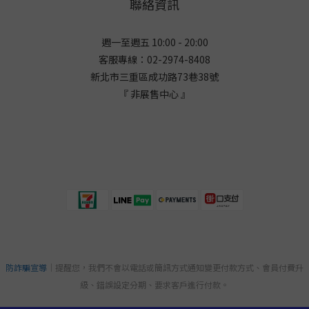
聯絡資訊
週一至週五 10:00 - 20:00
客服專線：02-2974-8408
新北市三重區成功路73巷38
號
『 非展售中心 』
防詐騙宣導
｜提醒您，我們不會以電話或簡訊方式通知變更付款方式、會員付費升
級、錯誤設定分期、要求客戶進行付款。