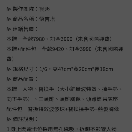
⫸ 製作團隊：雲起
⫸ 商品名稱：悟吉塔
⫸ 建議售價：
本體－全款7980、訂金3990（未含國際運費）
本體+配件包－全款9420、訂金3990（未含國際運
費）
⫸ 規格尺寸：1/6，高47cm*寬20cm*長18cm
⫸ 商品配置：
本體－人物、替換手（大小能量波特效、擡手勢、
向下手勢）、三頭雕、頭雕胸像、頭雕簡易底座
配件包－替換特效波波球+替換擡手勢+藍髮胸像
⫸ 備註說明：
1.身上閃電卡位採用無孔磁吸，拆卸不影響人物