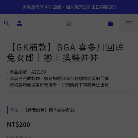
會員最高享 4% 回饋，加入現領100 生日再贈200
【GK補款】BGA 喜多川回眸
兔女郎｜戀上換裝娃娃
- 商品編號：A22160
- 商品已完成製作，如賣場暫無庫存歡迎詢問客服代購
- 補款選項僅適用於預購者，非預購者下單將無法出貨
全店，【運費減免】國內合併配送
NT$200
付款方式
: 1/6