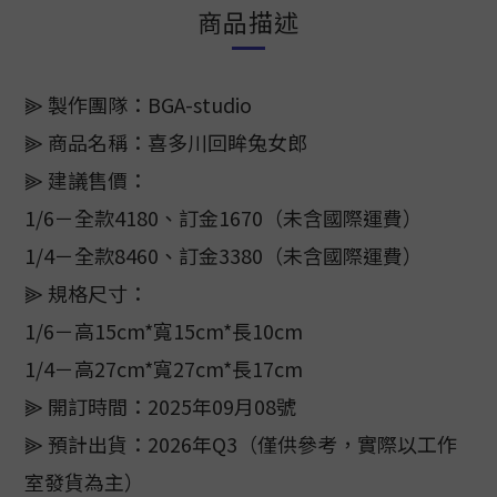
商品描述
⫸ 製作團隊：BGA-studio
⫸ 商品名稱：喜多川回眸兔女郎
⫸ 建議售價：
1/6－全款4180、訂金1670（未含國際運費）
1/4－全款8460、訂金3380（未含國際運費）
⫸ 規格尺寸：
1/6－高15cm*寬15cm*長10cm
1/4－高27cm*寬27cm*長17cm
⫸ 開訂時間：2025年09月08號
⫸ 預計出貨：2026年Q3（僅供參考，實際以工作
室發貨為主）