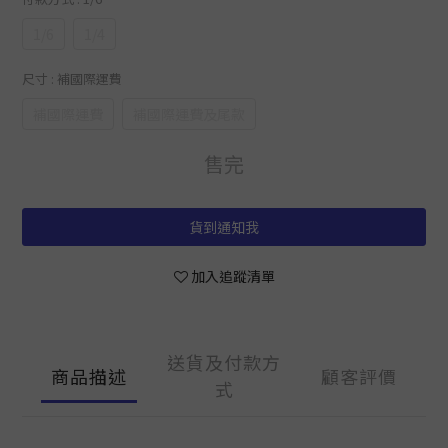
1/6
1/4
尺寸
: 補國際運費
補國際運費
補國際運費及尾款
售完
貨到通知我
加入追蹤清單
送貨及付款方
商品描述
顧客評價
式