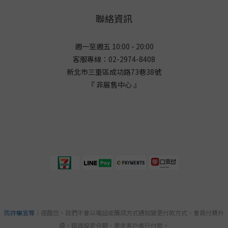
聯絡資訊
週一至週五 10:00 - 20:00
客服專線：02-2974-8408
新北市三重區成功路73巷38
號
『 非展售中心 』
防詐騙宣導
｜提醒您，我們不會以電話或簡訊方式通知變更付款方式、會員付費升
級、錯誤設定分期、要求客戶進行付款。