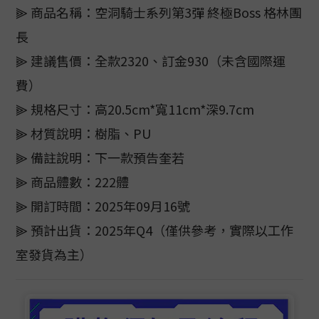
⫸ 商品名稱：空洞騎士系列第3彈 終極Boss 格林團
長
⫸ 建議售價：全款2320、訂金930（未含國際運
費）
⫸ 規格尺寸：高20.5cm*寬11cm*深9.7cm
⫸ 材質說明：樹脂、PU
⫸ 備註說明：下一款預告奎若
⫸ 商品體數：222體
⫸ 開訂時間：2025年09月16號
⫸ 預計出貨：2025年Q4（僅供參考，實際以工作
室發貨為主）