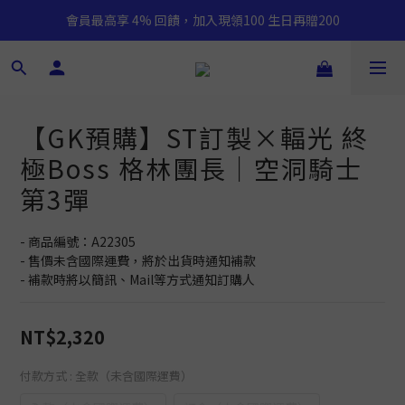
會員最高享 4% 回饋，加入現領100 生日再贈200
【GK預購】ST訂製×輻光 終
極Boss 格林團長｜空洞騎士
第3彈
- 商品編號：A22305
- 售價未含國際運費，將於出貨時通知補款
- 補款時將以簡訊、Mail等方式通知訂購人
NT$2,320
付款方式
: 全款（未含國際運費）