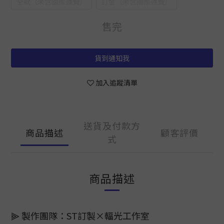
全款（未含國際運費）
訂金（未含國際運費）
售完
貨到通知我
加入追蹤清單
送貨及付款方
商品描述
顧客評價
式
商品描述
⫸ 製作團隊：ST訂製×輻光工作室