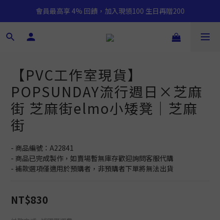
會員最高享 4% 回饋，加入現領100 生日再贈200
【PVC工作室現貨】
POPSUNDAY流行週日×芝麻
街 芝麻街elmo小矮凳｜芝麻
街
- 商品編號：A22841
- 商品已完成製作，如賣場暫無庫存歡迎詢問客服代購
- 補款選項僅適用於預購者，非預購者下單將無法出貨
NT$830