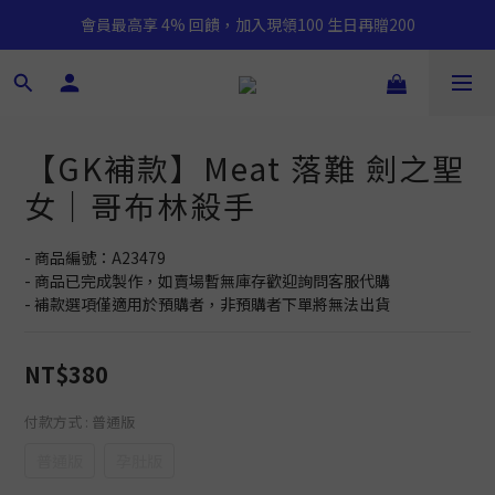
會員最高享 4% 回饋，加入現領100 生日再贈200
【GK補款】Meat 落難 劍之聖
女｜哥布林殺手
- 商品編號：A23479
- 商品已完成製作，如賣場暫無庫存歡迎詢問客服代購
- 補款選項僅適用於預購者，非預購者下單將無法出貨
NT$380
付款方式
: 普通版
普通版
孕肚版