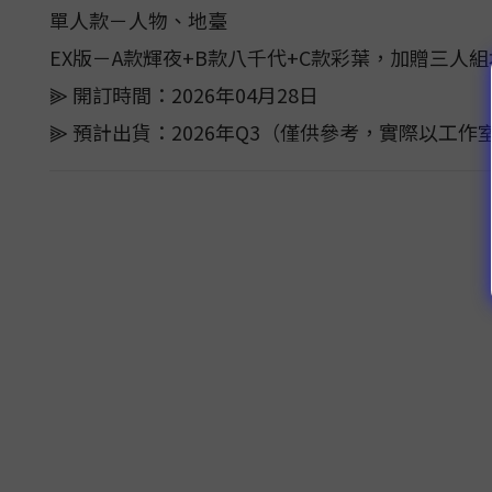
單人款－人物、地臺
EX版－A款輝夜+B款八千代+C款彩葉，加贈三人
⫸ 開訂時間：2026年04月28日
⫸ 預計出貨：2026年Q3（僅供參考，實際以工作