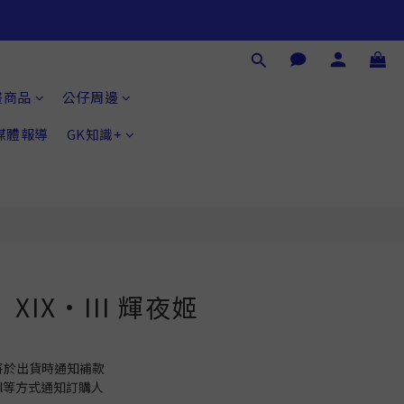
立即購買
畫商品
公仔周邊
®媒體報導
GK知識+
XIX·III 輝夜姬
將於出貨時通知補款
il等方式通知訂購人