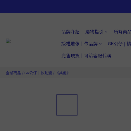
品牌介紹
購物指引
所有商
授權雕像｜依品牌
GK公仔 |
完售現貨｜可洽客服代購
全部商品
/
GK公仔｜依動漫
/
《其他》