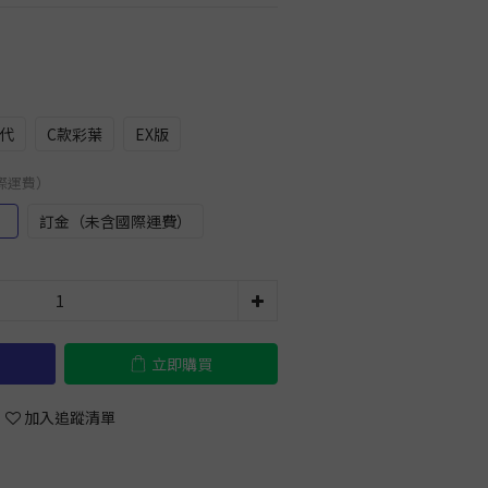
代
C款彩葉
EX版
國際運費）
）
訂金（未含國際運費）
立即購買
加入追蹤清單