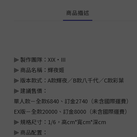
商品描述
⫸ 製作團隊：XIX·III
⫸ 商品名稱：輝夜姬
⫸ 版本款式：A款輝夜／B款八千代／C款彩葉
⫸ 建議售價：
單人款－全款6840、訂金2740（未含國際運費）
EX版－全款20000、訂金8000（未含國際運費）
⫸ 規格尺寸：1/6，高cm*寬cm*深cm
⫸ 商品配置：