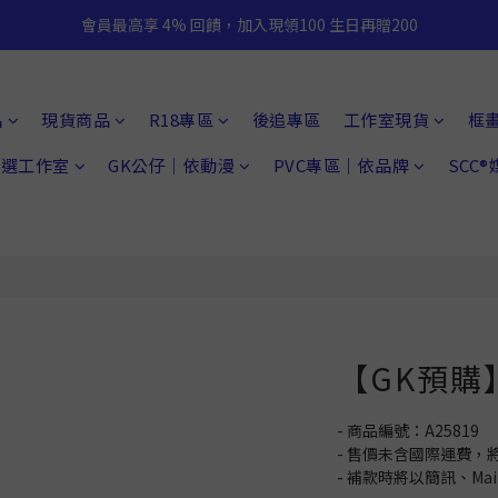
會員最高享 4% 回饋，加入現領100 生日再贈200
品
現貨商品
R18專區
後追專區
工作室現貨
框
 精選工作室
GK公仔｜依動漫
PVC專區｜依品牌
SCC
【GK預購】
- 商品編號：A25819
- 售價未含國際運費，
- 補款時將以簡訊、Ma