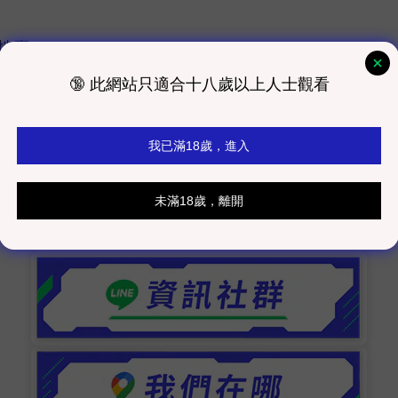
組地臺
室發貨為主）