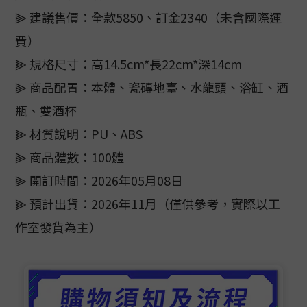
⫸ 建議售價：全款5850、訂金2340（未含國際運
費）
⫸ 規格尺寸：高14.5cm*長22cm*深14cm
⫸ 商品配置：本體、瓷磚地臺、水龍頭、浴缸、酒
瓶、雙酒杯
⫸ 材質說明：PU、ABS
⫸ 商品體數：100體
⫸ 開訂時間：2026年05月08日
⫸ 預計出貨：2026年11月（僅供參考，實際以工
作室發貨為主）