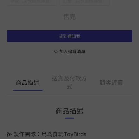
全款（未含國際運費）
訂金（未含國際運費）
售完
貨到通知我
加入追蹤清單
送貨及付款方
商品描述
顧客評價
式
商品描述
⫸ 製作團隊：鳥爲食玩ToyBirds