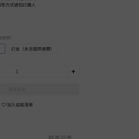
il等方式通知訂購人
國際運費）
）
訂金（未含國際運費）
販售結束
加入追蹤清單
顧客評價