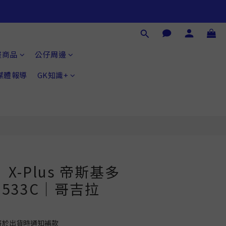
畫商品
公仔周邊
®媒體報導
GK知識+
X-Plus 帝斯基多
00533C｜哥吉拉
將於出貨時通知補款