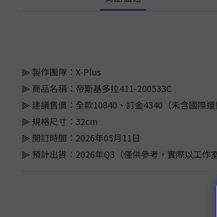
⫸ 製作團隊：X-Plus
⫸ 商品名稱：帝斯基多拉411-200533C
⫸ 建議售價：全款10840、訂金4340（未含國際
⫸ 規格尺寸：32cm
⫸ 開訂時間：2026年05月11日
⫸ 預計出貨：2026年Q3（僅供參考，實際以工作