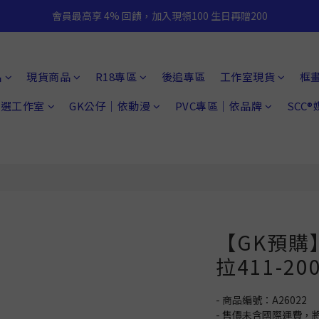
會員最高享 4% 回饋，加入現領100 生日再贈200
品
現貨商品
R18專區
後追專區
工作室現貨
框
 精選工作室
GK公仔｜依動漫
PVC專區｜依品牌
SCC
【GK預購】
拉411-2
- 商品編號：A26022
- 售價未含國際運費，