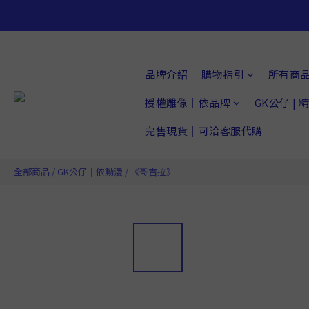
品牌介紹
購物指引
所有商
授權雕像｜依品牌
GK公仔 |
完售現貨｜可洽客服代購
全部商品
/
GK公仔｜依動漫
/
《哥吉拉》