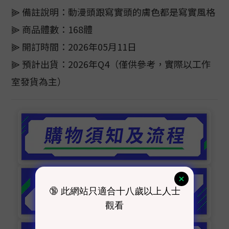
⫸ 備註說明：動漫頭跟寫實頭的膚色都是寫實風格
⫸ 商品體數：168體
⫸ 開訂時間：2026年05月11日
⫸ 預計出貨：2026年Q4（僅供參考，實際以工作
室發貨為主）