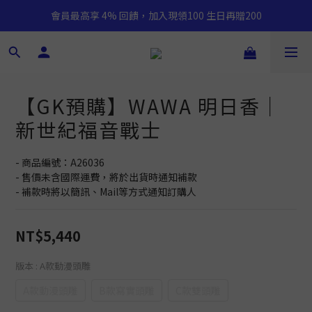
會員最高享 4% 回饋，加入現領100 生日再贈200
【GK預購】WAWA 明日香｜
新世紀福音戰士
- 商品編號：A26036
- 售價未含國際運費，將於出貨時通知補款
- 補款時將以簡訊、Mail等方式通知訂購人
NT$5,440
版本
: A款動漫頭雕
A款動漫頭雕
B款寫實頭雕
C款雙頭雕