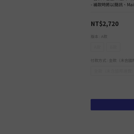
- 補款時將以簡訊、Ma
NT$2,720
版本
: A款
A款
B款
付款方式
: 全款（未含
全款（未含國際運費