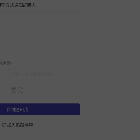
il等方式通知訂購人
國際運費）
）
訂金（未含國際運費）
售完
貨到通知我
加入追蹤清單