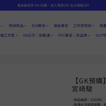
會員最高享 4% 回饋，加入現領100 生日再贈200
品
現貨商品
R18專區
後追專區
工作室現貨
框
 精選工作室
GK公仔｜依動漫
PVC專區｜依品牌
SCC
【GK預購
宮崎駿
- 商品編號：A26060
- 售價未含國際運費，