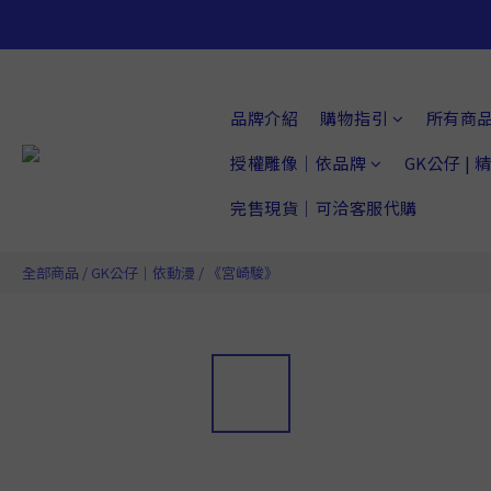
品牌介紹
購物指引
所有商
授權雕像｜依品牌
GK公仔 |
完售現貨｜可洽客服代購
全部商品
/
GK公仔｜依動漫
/
《宮崎駿》