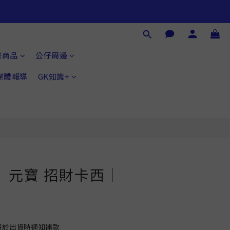
畫商品
公仔周邊
®媒體報導
GK知識+
】元寶 招財卡西｜
將於出貨時通知補款