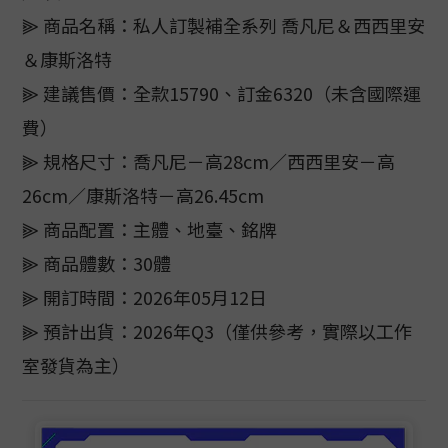
⫸ 商品名稱：私人訂製補全系列 喬凡尼＆西西里安
＆康斯洛特
⫸ 建議售價：全款15790、訂金6320（未含國際運
費）
⫸ 規格尺寸：喬凡尼－高28cm／西西里安－高
26cm／康斯洛特－高26.45cm
⫸ 商品配置：主體、地臺、銘牌
⫸ 商品體數：30體
⫸ 開訂時間：2026年05月12日
⫸ 預計出貨：2026年Q3（僅供參考，實際以工作
室發貨為主）