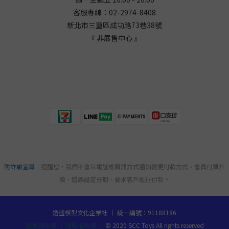
客服專線：02-2974-8408
新北市三重區成功路73巷38
號
『 非展售中心 』
防詐騙宣導
｜提醒您，我們不會以電話或簡訊方式通知變更付款方式、會員付費升
級、錯誤設定分期、要求客戶進行付款。
鎧盛模型文化企業社 ｜ 統一編號：91188186
退換貨政策
｜
隱私權政策
｜ © 2020 SCC Toys All rights reserved