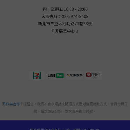
週一至週五 10:00 - 20:00
客服專線：02-2974-8408
新北市三重區成功路73巷38
號
『 非展售中心 』
防詐騙宣導
｜提醒您，我們不會以電話或簡訊方式通知變更付款方式、會員付費升
級、錯誤設定分期、要求客戶進行付款。
鎧盛模型文化企業社 ｜ 統一編號：91188186