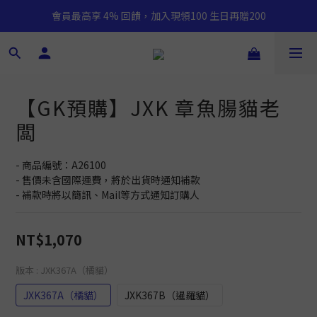
會員最高享 4% 回饋，加入現領100 生日再贈200
【GK預購】JXK 章魚腸貓老
闆
- 商品編號：A26100
- 售價未含國際運費，將於出貨時通知補款
- 補款時將以簡訊、Mail等方式通知訂購人
NT$1,070
版本
: JXK367A（橘貓）
JXK367A（橘貓）
JXK367B（暹羅貓）