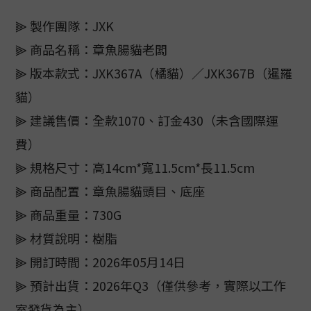
⫸ 製作團隊：JXK
⫸ 商品名稱：章魚腸貓老闆
⫸ 版本款式：JXK367A（橘貓）／JXK367B（暹羅
貓）
⫸ 建議售價：全款1070、訂金430（未含國際運
費）
⫸ 規格尺寸：高14cm*寬11.5cm*長11.5cm
⫸ 商品配置：章魚腸貓頭目、底座
⫸ 商品重量：730G
⫸ 材質說明：樹脂
⫸ 開訂時間：2026年05月14日
⫸ 預計出貨：2026年Q3（僅供參考，實際以工作
室發貨為主）