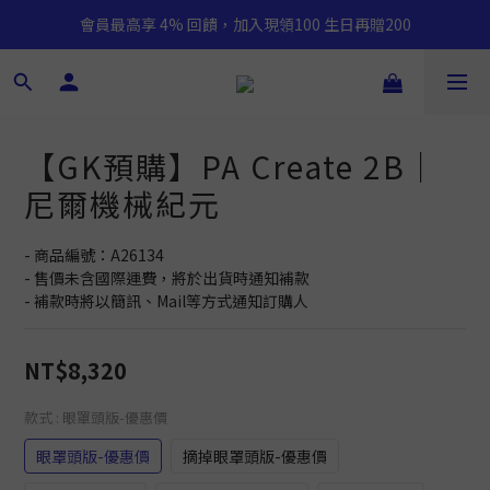
會員最高享 4% 回饋，加入現領100 生日再贈200
【GK預購】PA Create 2B｜
尼爾機械紀元
- 商品編號：A26134
- 售價未含國際運費，將於出貨時通知補款
- 補款時將以簡訊、Mail等方式通知訂購人
NT$8,320
款式
: 眼罩頭版-優惠價
眼罩頭版-優惠價
摘掉眼罩頭版-優惠價