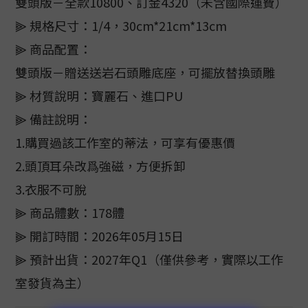
雙頭版－全款10800、訂金4320（未含國際運費）
⫸ 規格尺寸：1/4，30cm*21cm*13cm
⫸ 商品配置：
雙頭版－贈送送岩石頭雕底座，可擺放替換頭雕
⫸ 材質說明：寶麗石、進口PU
⫸ 備註說明：
1.購買過該工作室的蒂法，可享有優惠價
2.頭頂耳朵改爲強磁，方便拆卸
3.衣服不可脫
⫸ 商品體數：178體
⫸ 開訂時間：2026年05月15日
⫸ 預計出貨：2027年Q1（僅供參考，實際以工作
室發貨為主）