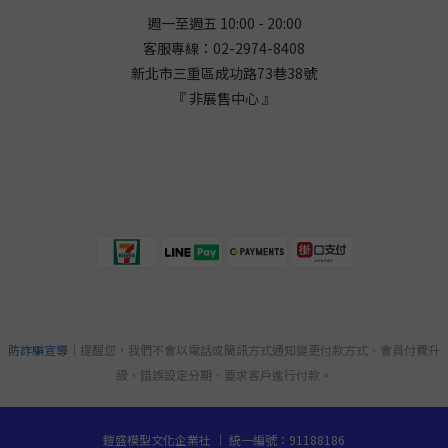
週一至週五 10:00 - 20:00
客服專線：02-2974-8408
新北市三重區成功路73巷38
號
『 非展售中心 』
防詐騙宣導
｜提醒您，我們不會以電話或簡訊方式通知變更付款方式、會員付費升
級、錯誤設定分期、要求客戶進行付款。
鎧盛模型文化企業社 ｜ 統一編號：91188186