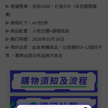
⫸ 建議售價：全款1430、訂金570（未含國際運
費）
⫸ 規格尺寸：wcf比例
⫸ 商品配置：人物主體+基礎底座
⫸ 開訂時間：2026年05月16日
⫸ 預計出貨：此為預購商品，交貨期約3~12個月不
等 ，實際出貨日依品牌方為主