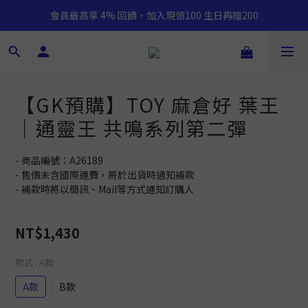
會員最高享 4% 回饋，加入現領100 生日再贈200
【GK預購】TOY 麻倉好 葉王
｜通靈王 共鳴系列第二彈
- 商品編號：A26189
- 售價未含國際運費，將於出貨時通知補款
- 補款時將以簡訊、Mail等方式通知訂購人
NT$1,430
款式
: A款
A款
B款