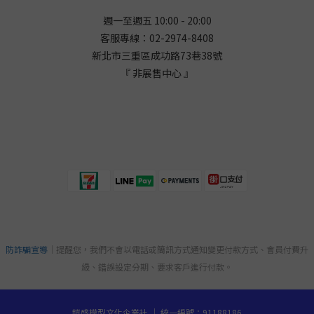
週一至週五 10:00 - 20:00
客服專線：02-2974-8408
新北市三重區成功路73巷38
號
『 非展售中心 』
防詐騙宣導
｜提醒您，我們不會以電話或簡訊方式通知變更付款方式、會員付費升
級、錯誤設定分期、要求客戶進行付款。
鎧盛模型文化企業社 ｜ 統一編號：91188186