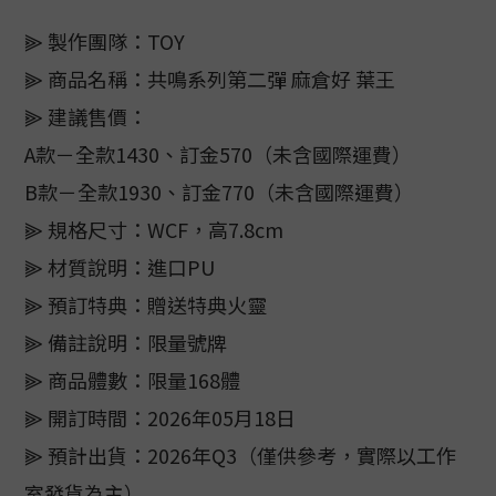
⫸ 製作團隊：TOY
⫸ 商品名稱：共鳴系列第二彈 麻倉好 葉王
⫸ 建議售價：
A款－全款1430、訂金570（未含國際運費）
B款－全款1930、訂金770（未含國際運費）
⫸ 規格尺寸：WCF，高7.8cm
⫸ 材質說明：進口PU
⫸ 預訂特典：贈送特典火靈
⫸ 備註說明：限量號牌
⫸ 商品體數：限量168體
⫸ 開訂時間：2026年05月18日
⫸ 預計出貨：2026年Q3（僅供參考，實際以工作
室發貨為主）