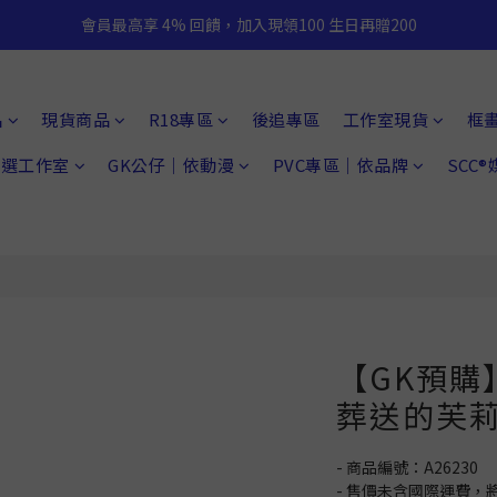
會員最高享 4% 回饋，加入現領100 生日再贈200
品
現貨商品
R18專區
後追專區
工作室現貨
框
 精選工作室
GK公仔｜依動漫
PVC專區｜依品牌
SCC
【GK預購
葬送的芙
- 商品編號：A26230
- 售價未含國際運費，