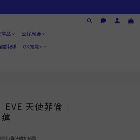
立即購買
畫商品
公仔周邊
®媒體報導
GK知識+
】EVE 天使菲倫｜
莉蓮
將於出貨時通知補款