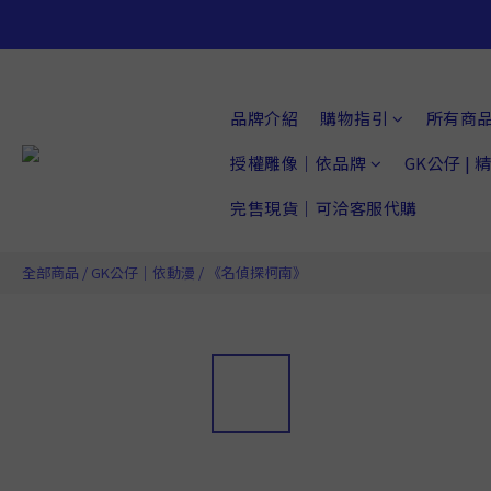
品牌介紹
購物指引
所有商
授權雕像｜依品牌
GK公仔 |
完售現貨｜可洽客服代購
全部商品
/
GK公仔｜依動漫
/
《名偵探柯南》