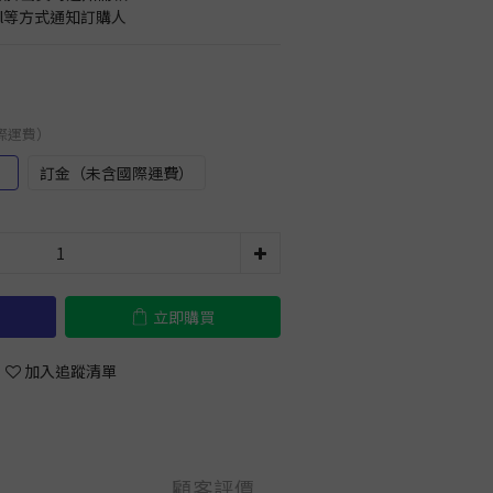
il等方式通知訂購人
國際運費）
）
訂金（未含國際運費）
立即購買
加入追蹤清單
顧客評價