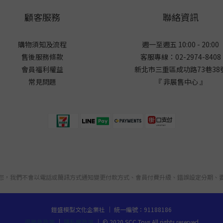
顧客服務
聯絡資訊
購物須知及流程
週一至週五 10:00 - 20:00
售後服務條款
客服專線：02-2974-8408
會員福利權益
新北市三重區成功路73巷38
常見問題
『 非展售中心 』
您，我們不會以電話或簡訊方式通知變更付款方式、會員付費升級、錯誤設定分期、
鎧盛模型文化企業社 ｜ 統一編號：91188186
退換貨政策
｜
隱私權政策
｜ © 2020 SCC Toys All rights reserved