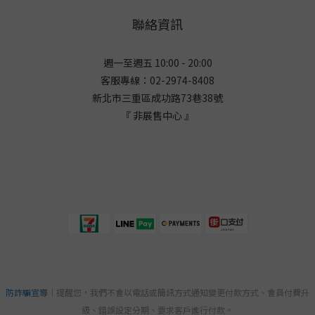
聯絡資訊
週一至週五 10:00 - 20:00
客服專線：02-2974-8408
新北市三重區成功路73巷38
號
『 非展售中心 』
防詐騙宣導
｜提醒您，我們不會以電話或簡訊方式通知變更付款方式、會員付費升
級、錯誤設定分期、要求客戶進行付款。