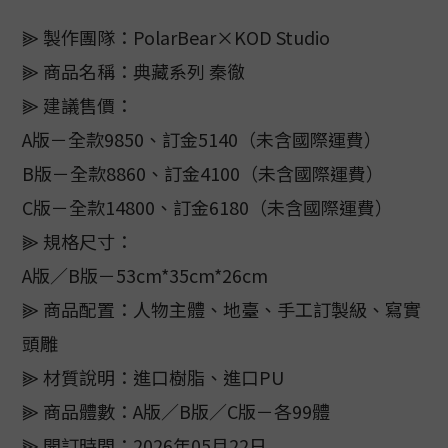
⫸ 製作團隊：PolarBear×KOD Studio
⫸ 商品名稱：典藏系列 秦徹
⫸ 建議售價：
A版－全款9850、訂金5140（未含國際運費）
B版－全款8860、訂金4100（未含國際運費）
C版－全款14800、訂金6180（未含國際運費）
⫸ 規格尺寸：
A版／B版－53cm*35cm*26cm
⫸ 商品配置：人物主體、地臺、手工訂製級、寫實
頭雕
⫸ 材質說明：進口樹脂、進口PU
⫸ 商品體數：A版／B版／C版－各99體
⫸ 開訂時間：2026年05月22日