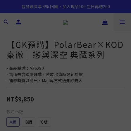
會員最高享 4% 回饋，加入現領100 生日再贈200
【GK預購】PolarBear×KOD
秦徹｜戀與深空 典藏系列
- 商品編號：A26290
- 售價未含國際運費，將於出貨時通知補款
- 補款時將以簡訊、Mail等方式通知訂購人
NT$9,850
款式
: A版
A版
B版
C版