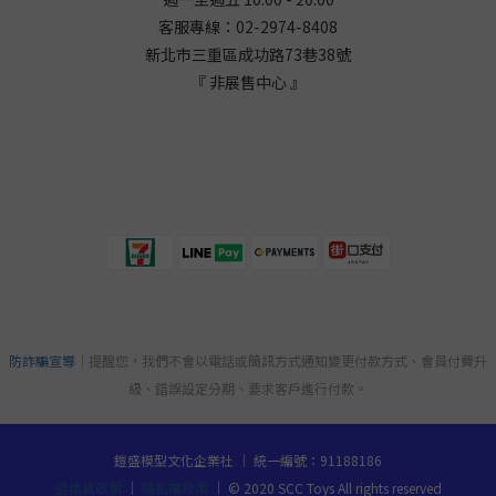
客服專線：02-2974-8408
新北市三重區成功路73巷38
號
『 非展售中心 』
防詐騙宣導
｜提醒您，我們不會以電話或簡訊方式通知變更付款方式、會員付費升
級、錯誤設定分期、要求客戶進行付款。
鎧盛模型文化企業社 ｜ 統一編號：91188186
退換貨政策
｜
隱私權政策
｜ © 2020 SCC Toys All rights reserved