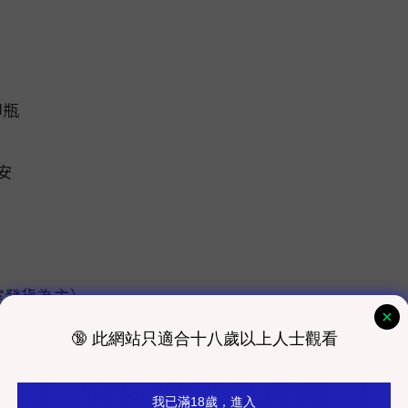
印瓶
安
室發貨為主）