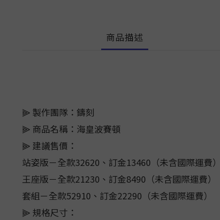
商品描述
⫸ 製作團隊：鑄刻
⫸ 商品名稱：海皇波賽頓
⫸ 建議售價：
站姿版－全款32620、訂金13460（未含國際運費
王座版－全款21230、訂金8490（未含國際運費）
套組－全款52910、訂金22290（未含國際運費）
⫸ 規格尺寸：