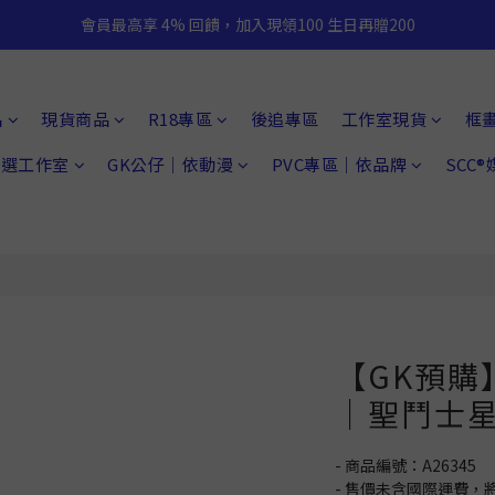
會員最高享 4% 回饋，加入現領100 生日再贈200
品
現貨商品
R18專區
後追專區
工作室現貨
框
 精選工作室
GK公仔｜依動漫
PVC專區｜依品牌
SCC
【GK預購
｜聖鬥士星
- 商品編號：A26345
- 售價未含國際運費，