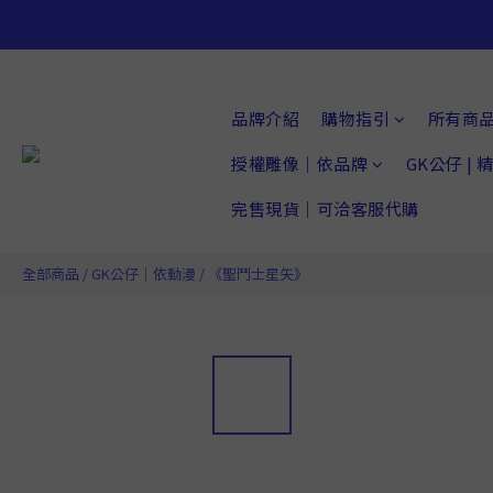
品牌介紹
購物指引
所有商
授權雕像｜依品牌
GK公仔 |
完售現貨｜可洽客服代購
全部商品
/
GK公仔｜依動漫
/
《聖鬥士星矢》