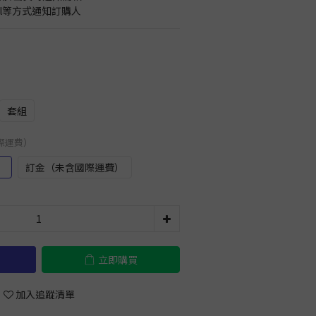
il等方式通知訂購人
套組
國際運費）
）
訂金（未含國際運費）
立即購買
加入追蹤清單