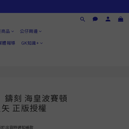
立即購買
畫商品
公仔周邊
®媒體報導
GK知識+
】鑄刻 海皇波賽頓
矢 正版授權
將於出貨時通知補款