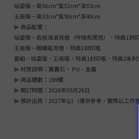
站姿版－高56cm*寬52cm*深53cm
王座版－高33cm*寬50cm*深40cm
⫸ 商品配置：
站姿版－底座海浪亮燈（呼吸和常亮）、特典1封
王座版－眼睛能亮燈，特典1封印瓶
套組－站姿版、王座版，特典1封印瓶、特典2朱利
⫸ 材質說明：寶麗石、 PU、金屬
⫸ 商品體數：199體
⫸ 開訂時間：2026年05月26日
⫸ 預計出貨：2027年Q1（僅供參考，實際以工作