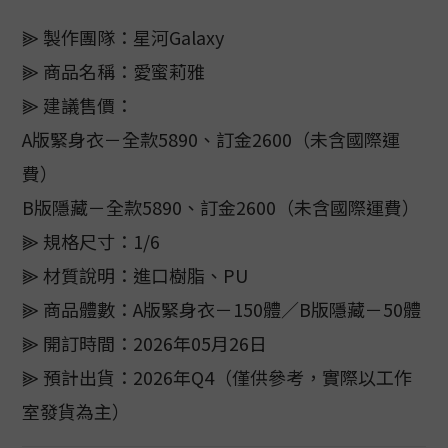
⫸ 製作團隊：星河Galaxy
⫸ 商品名稱：愛蜜莉雅
⫸ 建議售價：
A版緊身衣－全款5890、訂金2600（未含國際運
費）
B版隱藏－全款5890、訂金2600（未含國際運費）
⫸ 規格尺寸：1/6
⫸ 材質說明：進口樹脂、PU
⫸ 商品體數：A版緊身衣－150體／B版隱藏－50體
⫸ 開訂時間：2026年05月26日
⫸ 預計出貨：2026年Q4（僅供參考，實際以工作
室發貨為主）