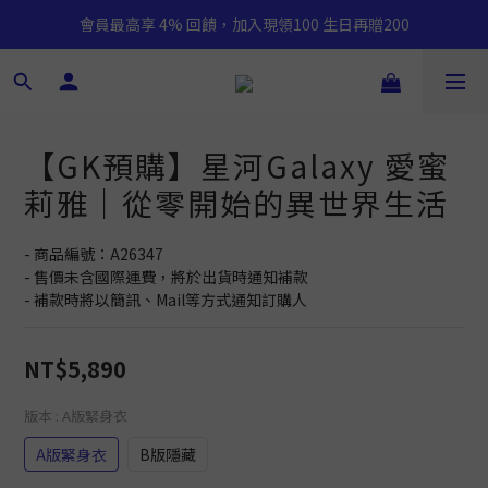
會員最高享 4% 回饋，加入現領100 生日再贈200
【GK預購】星河Galaxy 愛蜜
莉雅｜從零開始的異世界生活
- 商品編號：A26347
- 售價未含國際運費，將於出貨時通知補款
- 補款時將以簡訊、Mail等方式通知訂購人
NT$5,890
版本
: A版緊身衣
A版緊身衣
B版隱藏