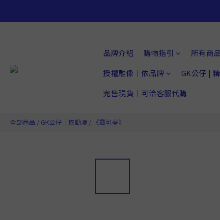
品牌介紹
購物指引
所有商
授權雕像｜依品牌
GK公仔 |
完售現貨｜可洽客服代購
全部商品
/
GK公仔｜依動漫
/
《寶可夢》