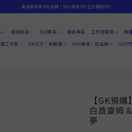
會員最高享 4% 回饋，加入現領100 生日再贈200
品
現貨商品
R18專區
後追專區
工作室現貨
框
 精選工作室
GK公仔｜依動漫
PVC專區｜依品牌
SCC
【GK預購】
白酋雷姆
夢