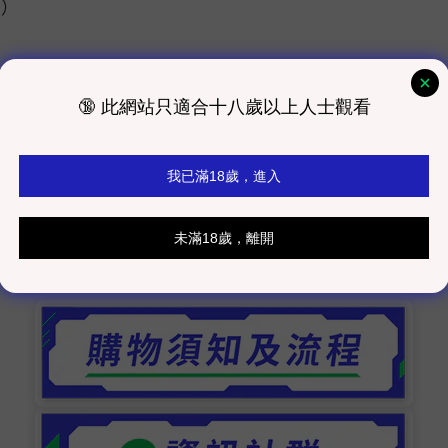
費）
維修等）。購買時請留意
室發貨為主）