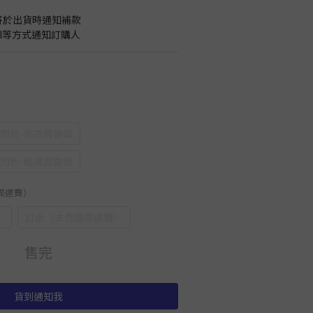
將於出貨時通知補款
il等方式通知訂購人
閃色-焰白酋雷姆
閃色-暗黑酋雷姆
國際運費）
）
訂金（未含國際運費）
售完
貨到通知我