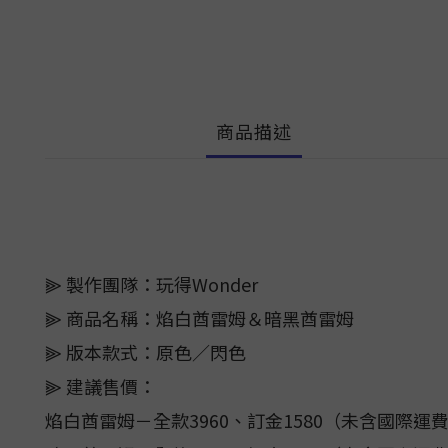
商品描述
⫸ 製作團隊：玩得Wonder
⫸ 商品名稱：焰白酋雷姆＆暗黑酋雷姆
⫸ 版本款式：原色／閃色
⫸ 建議售價：
焰白酋雷姆－全款3960、訂金1580（未含國際運