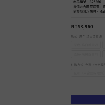
- 商品編號：A26366
- 售價未含國際運費，
- 補款時將以簡訊、Ma
NT$3,960
款式
: 原色-焰白酋雷姆
原色-焰白酋雷姆
原色-暗黑酋雷姆
付款方式
: 全款（未含
全款（未含國際運費