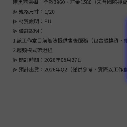
暗黑酋雷姆－全款3960、訂金1580（未含國際運
⫸ 規格尺寸：1/20
⫸ 材質說明：PU
⫸ 備註說明：
1.該工作室目前無法提供售後服務（包含退換貨、
2.超頻模式帶燈組
⫸ 開訂時間：2026年05月27日
⫸ 預計出貨：2026年Q2（僅供參考，實際以工作