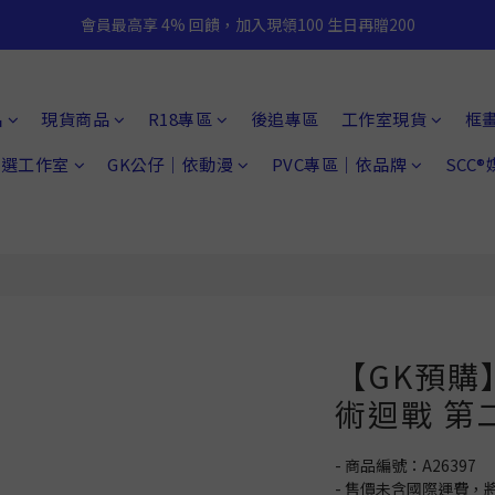
會員最高享 4% 回饋，加入現領100 生日再贈200
品
現貨商品
R18專區
後追專區
工作室現貨
框
 精選工作室
GK公仔｜依動漫
PVC專區｜依品牌
SCC
【GK預購
術迴戰 第
- 商品編號：A26397
- 售價未含國際運費，