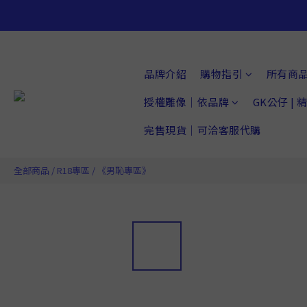
品牌介紹
購物指引
所有商
授權雕像｜依品牌
GK公仔 |
完售現貨｜可洽客服代購
全部商品
/
R18專區
/
《男恥專區》