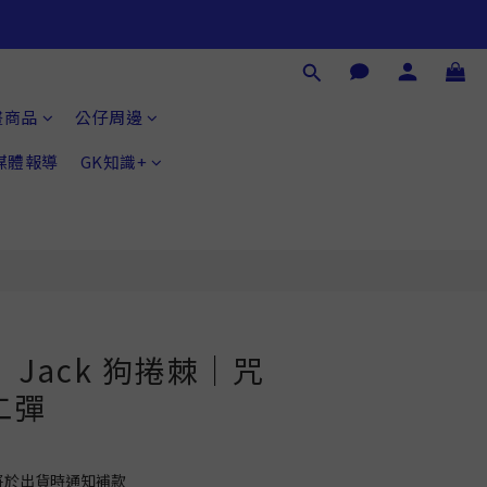
立即購買
畫商品
公仔周邊
®媒體報導
GK知識+
】Jack 狗捲棘｜咒
二彈
將於出貨時通知補款