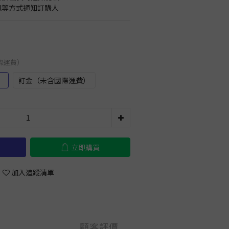
il等方式通知訂購人
國際運費）
）
訂金（未含國際運費）
立即購買
加入追蹤清單
顧客評價