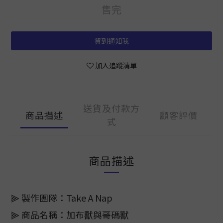
售完
貨到通知我
加入追蹤清單
送貨及付款方
商品描述
顧客評價
式
商品描述
⫸ 製作團隊：Take A Nap
⫸ 商品名稱：加布獸與哥碼獸