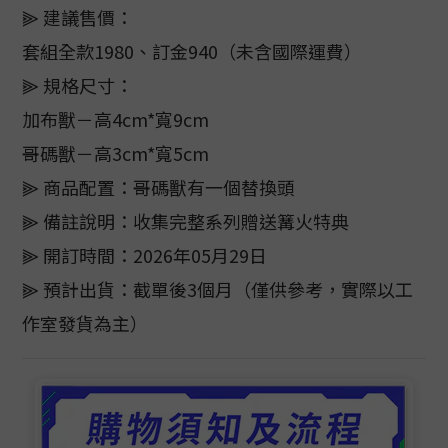
⫸ 建議售價：
套組全款1980、訂金940（未含國際運費）
⫸ 規格尺寸：
加布獸－高4cm*寬9cm
哥碼獸－高3cm*寬5cm
⫸ 商品配置：哥碼獸有一個替換頭
⫸ 備註說明：收集完整系列贈送篝火特典
⫸ 開訂時間：2026年05月29日
⫸ 預計出貨：截單後3個月（僅供參考，實際以工
作室發貨為主）